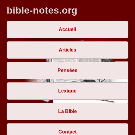
bible-notes.org
Accueil
Articles
Pensées
Lexique
La Bible
Contact