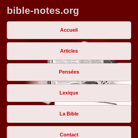
bible-notes.org
Accueil
Articles
Pensées
Lexique
La Bible
Contact