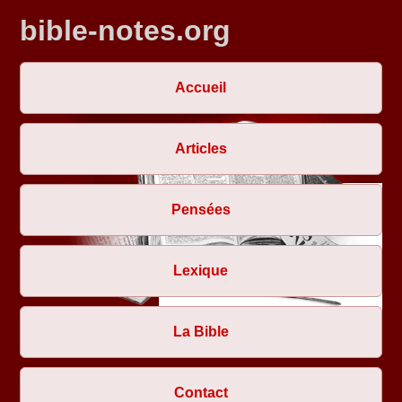
bible-notes.org
Accueil
Articles
Pensées
Lexique
La Bible
Contact