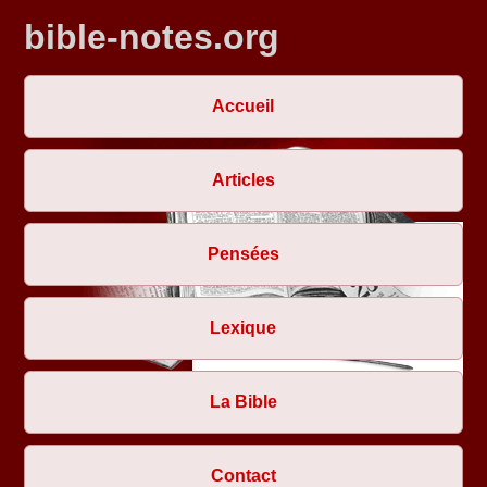
bible-notes.org
Accueil
Articles
Pensées
Lexique
La Bible
Contact