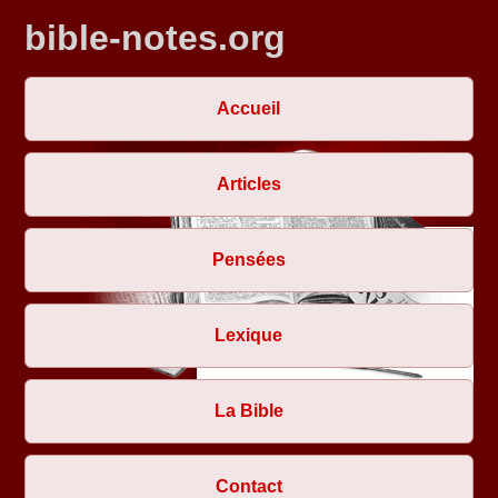
bible-notes.org
Accueil
Articles
Pensées
Lexique
La Bible
Contact