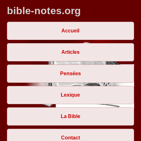
bible-notes.org
Accueil
Articles
Pensées
Lexique
La Bible
Contact