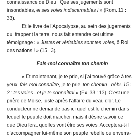
connaissance de Dieu ! Que ses jugements sont
insondables,
et ses voies indiscernables !
» (Rom. 11 :
33).
Et le livre de l'Apocalypse, au sein des jugements
qui frappent la terre, nous fait entendre cet ultime
témoignage : «
Justes et véritables sont tes voies,
ô Roi
des nations ! » (15 : 3).
Fais-moi connaître ton chemin
« Et maintenant, je te prie, si j'ai trouvé grâce à tes
yeux,
fais-moi connaître,
je te prie,
ton chemin - hébr. 15 :
3 : tes voies
-
et je te connaîtrai
» (Ex. 33 : 13). C'est une
prière de Moïse, juste après l'affaire du veau d'or. Le
conducteur ne demande pas ici quel est le chemin dans
lequel le peuple doit marcher, mais il désire savoir ce
que Dieu fera, quelles vont être ses voies. Acceptera-t-il
d'accompagner lui-même son peuple rebelle ou enverra-