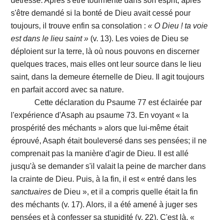
détresse. Après s'être tourmenté dans son esprit, après
s'être demandé si la bonté de Dieu avait cessé pour
toujours, il trouve enfin sa consolation :
« O Dieu ! ta voie
est dans le lieu saint »
(v. 13). Les voies de Dieu se
déploient sur la terre, là où nous pouvons en discerner
quelques traces, mais elles ont leur source dans le lieu
saint, dans la demeure éternelle de Dieu. Il agit toujours
en parfait accord avec sa nature.
Cette déclaration du Psaume 77 est éclairée par
l'expérience d'Asaph au psaume 73. En voyant « la
prospérité des méchants » alors que lui-même était
éprouvé, Asaph était bouleversé dans ses pensées; il ne
comprenait pas la manière d'agir de Dieu. Il est allé
jusqu'à se demander s'il valait la peine de marcher dans
la crainte de Dieu. Puis, à la fin, il est « entré dans les
sanctuaires
de Dieu », et il a compris quelle était la fin
des méchants (v. 17). Alors, il a été amené à juger ses
pensées et à confesser sa stupidité (v. 22). C'est là, «