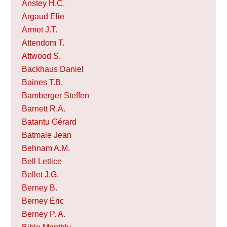
Anstey H.C.
Argaud Elie
Armet J.T.
Attendom T.
Attwood S.
Backhaus Daniel
Baines T.B.
Bamberger Steffen
Barnett R.A.
Batantu Gérard
Batmale Jean
Behnam A.M.
Bell Lettice
Bellet J.G.
Berney B.
Berney Eric
Berney P. A.