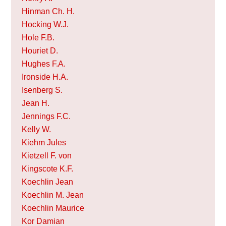
Hinman Ch. H.
Hocking W.J.
Hole F.B.
Houriet D.
Hughes F.A.
Ironside H.A.
Isenberg S.
Jean H.
Jennings F.C.
Kelly W.
Kiehm Jules
Kietzell F. von
Kingscote K.F.
Koechlin Jean
Koechlin M. Jean
Koechlin Maurice
Kor Damian