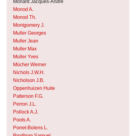
Monard Jacques-André
Monod A.
Monod Th.
Montgomery J.
Muller Georges
Muller Jean
Muller Max
Muller Yves
Mücher Werner
Nichols J.W.H.
Nicholson J.B.
Oppenhuizen Huite
Patterson F.G.
Perron J.L.
Pollock A.J.
Poots A.
Porret-Bolens L.
Prodhom Samuel