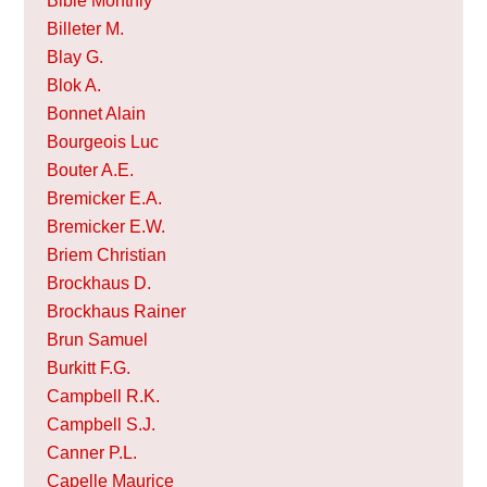
Bible Monthly
Billeter M.
Blay G.
Blok A.
Bonnet Alain
Bourgeois Luc
Bouter A.E.
Bremicker E.A.
Bremicker E.W.
Briem Christian
Brockhaus D.
Brockhaus Rainer
Brun Samuel
Burkitt F.G.
Campbell R.K.
Campbell S.J.
Canner P.L.
Capelle Maurice