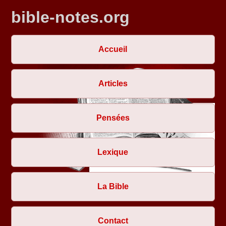
bible-notes.org
Accueil
Articles
Pensées
Lexique
La Bible
Contact