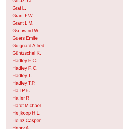
Golaz J.J.
Graf L.
Grant F.W.
Grant L.M.
Gschwind W.
Guers Emile
Guignard Alfred
Güntzschel K.
Hadley E.C.
Hadley F. C.
Hadley T.
Hadley T.P.
Hall P.E.
Haller R.
Hardt Michael
Heijkoop H.L.
Heinz Casper
Henry A.