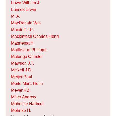
Lowe William J.
Luimes Erwin
M. A.
MacDonald Wm
Macduff J.R.
Mackintosh Charles Henri
Magnenat H.
Maillefaud Philippe
Malonga Christel
Mawson J.T.
McNeil J.D.
Meijer Paul
Merle Marc-Henri
Meyer F.B.
Miller Andrew
Mohncke Hartmut
Mohnke H.