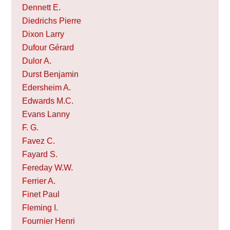
Dennett E.
Diedrichs Pierre
Dixon Larry
Dufour Gérard
Dulor A.
Durst Benjamin
Edersheim A.
Edwards M.C.
Evans Lanny
F. G.
Favez C.
Fayard S.
Fereday W.W.
Ferrier A.
Finet Paul
Fleming I.
Fournier Henri