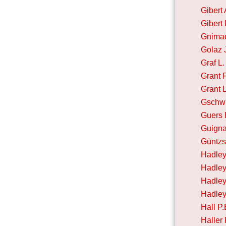
Gibert
Gibert
Gnimad
Golaz J
Graf L.
Grant 
Grant 
Gschw
Guers 
Guigna
Güntzs
Hadley
Hadley
Hadley
Hadley
Hall P.
Haller 