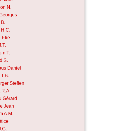
on N.
 Georges
 B.
 H.C.
 Elie
.T.
om T.
d S.
us Daniel
 T.B.
ger Steffen
t R.A.
u Gérard
e Jean
m A.M.
ttice
J.G.