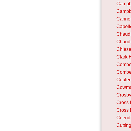
Campbe
Campbe
Canner
Capell
Chaudi
Chaudi
Chièz
Clark 
Combe
Combe 
Couler
Cowma
Crosby
Cross
Cross
Cuend
Cuttin