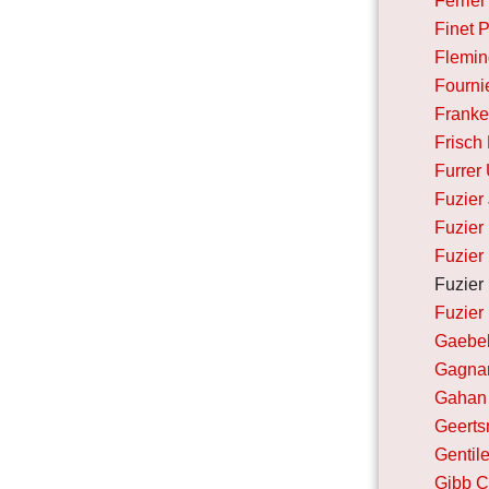
Ferrier
Finet 
Fleming
Fourni
Franke
Frisch
Furrer 
Fuzier
Fuzier
Fuzier
Fuzier 
Fuzier
Gaebel
Gagnar
Gahan
Geerts
Gentil
Gibb C