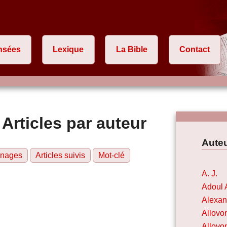
nsées
Lexique
La Bible
Contact
 Articles par auteur
Aute
nnages
Articles suivis
Mot-clé
A. J.
Adoul 
Alexan
Allovo
Allovo