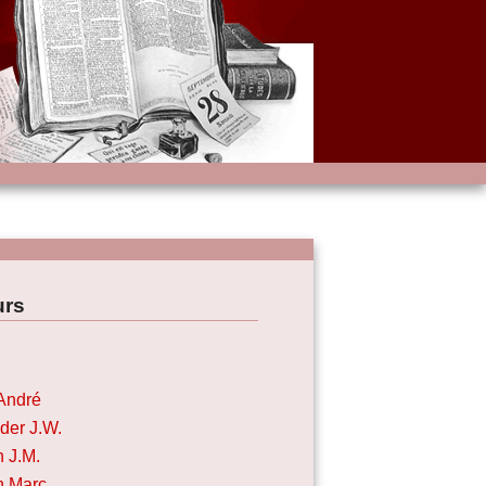
urs
André
der J.W.
n J.M.
n Marc