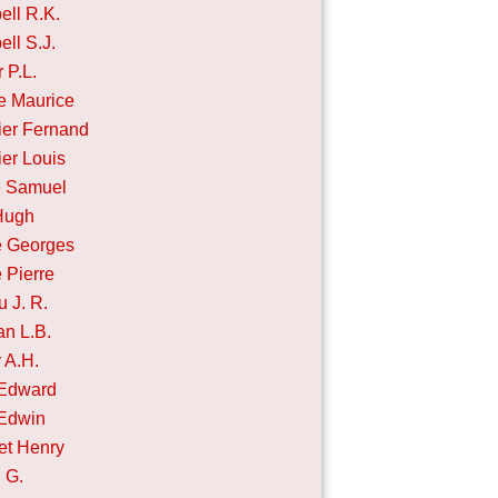
ll R.K.
ll S.J.
 P.L.
e Maurice
er Fernand
er Louis
e Samuel
Hugh
 Georges
Pierre
u J. R.
n L.B.
 A.H.
 Edward
 Edwin
et Henry
g G.