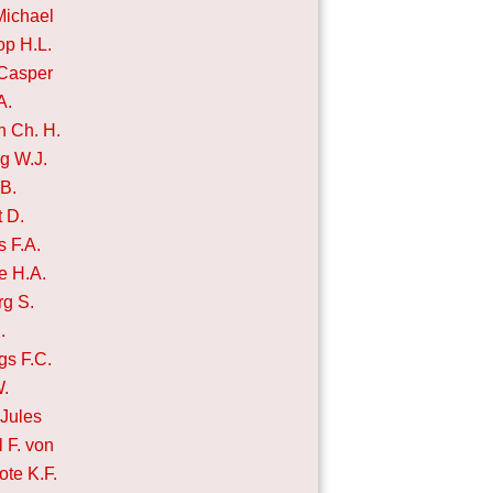
Michael
op H.L.
Casper
A.
 Ch. H.
g W.J.
.B.
t D.
 F.A.
e H.A.
rg S.
.
gs F.C.
W.
Jules
l F. von
ote K.F.