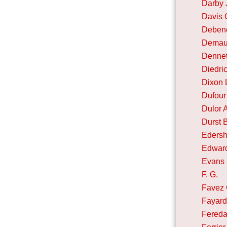
Darby 
Davis C
Debene
Demau
Dennet
Diedri
Dixon 
Dufour
Dulor 
Durst 
Edersh
Edwar
Evans
F. G.
Favez 
Fayard
Fereda