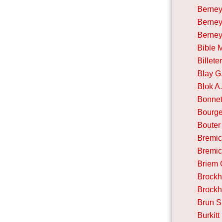
Berney
Berney
Berney
Bible 
Billete
Blay G
Blok A
Bonnet
Bourge
Bouter
Bremic
Bremic
Briem 
Brockh
Brockh
Brun 
Burkitt