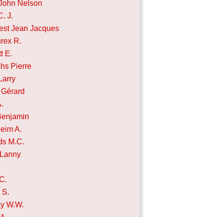
John Nelson
. J.
st Jean Jacques
rex R.
t E.
chs Pierre
Larry
 Gérard
A.
Benjamin
eim A.
ds M.C.
 Lanny
C.
 S.
y W.W.