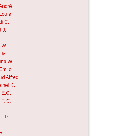
 André
 Louis
i C.
.J.
F.W.
L.M.
ind W.
Emile
rd Alfred
chel K.
 E.C.
 F. C.
 T.
 T.P.
E.
R.