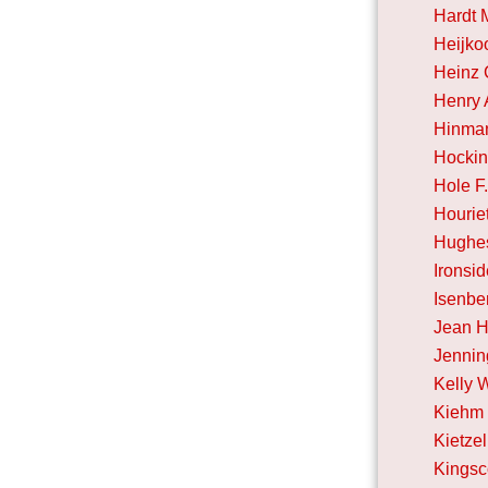
Hardt 
Heijko
Heinz 
Henry 
Hinman
Hockin
Hole F
Hourie
Hughes
Ironsid
Isenbe
Jean H
Jennin
Kelly 
Kiehm 
Kietzel
Kingsc