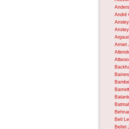
Anders
André
Anstey
Anstey
Argaud
Armet J
Attend
Attwoo
Backha
Baines
Bamber
Barnet
Batant
Batmal
Behna
Bell Le
Bellet 