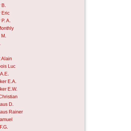
 B.
 Eric
 P. A.
Monthly
r M.
.
.
 Alain
ois Luc
 A.E.
ker E.A.
ker E.W.
Christian
aus D.
aus Rainer
Samuel
 F.G.