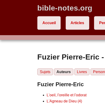
bible-notes.org
Accueil
Articles
Pe
Fuzier Pierre-Eric -
Sujets
Auteurs
Livres
Perso
Fuzier Pierre-Eric
L'oeil, l'oreille et l'odorat
L'Agneau de Dieu (4)