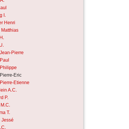
 A.
Paul
 I.
er Henri
 Matthias
 H.
U.
 Jean-Pierre
 Paul
 Philippe
Pierre-Eric
 Pierre-Etienne
ein A.C.
d P.
 M.C.
ma T.
e Jessé
.C.