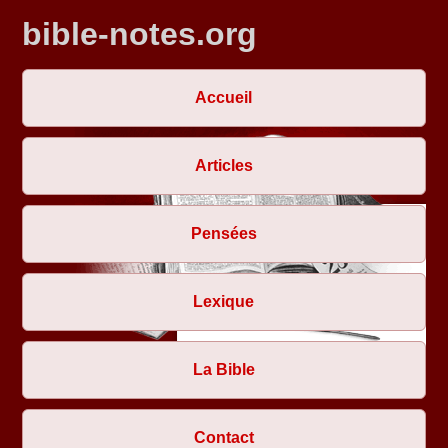
bible-notes.org
Accueil
Articles
Pensées
Lexique
La Bible
Contact