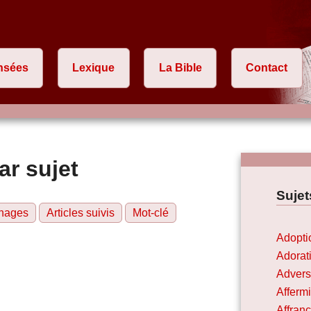
nsées
Lexique
La Bible
Contact
ar sujet
Sujet
nages
Articles suivis
Mot-clé
Adopti
Adorat
Advers
Afferm
Affran