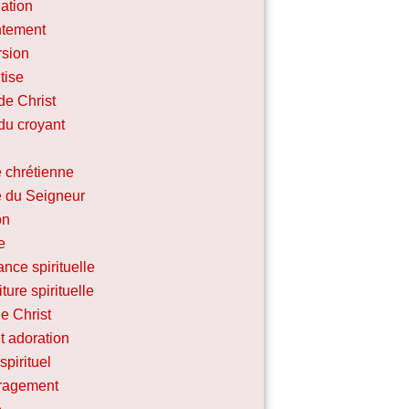
ation
ntement
sion
tise
de Christ
du croyant
 chrétienne
e du Seigneur
on
e
nce spirituelle
iture spirituelle
e Christ
t adoration
spirituel
ragement