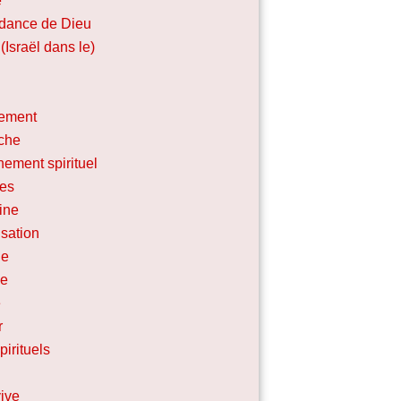
e
dance de Dieu
(Israël dans le)
ement
che
nement spirituel
les
line
sation
ne
se
e
r
irituels
ive