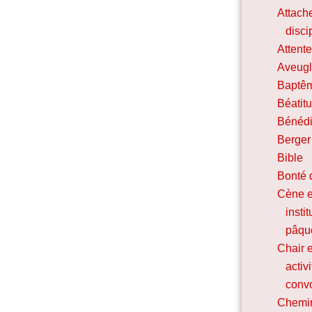
Attach
disci
Attent
Aveugl
Baptê
Béatit
Bénédi
Berger
Bible
Bonté 
Cène e
insti
pâqu
Chair e
activ
convo
Chemin