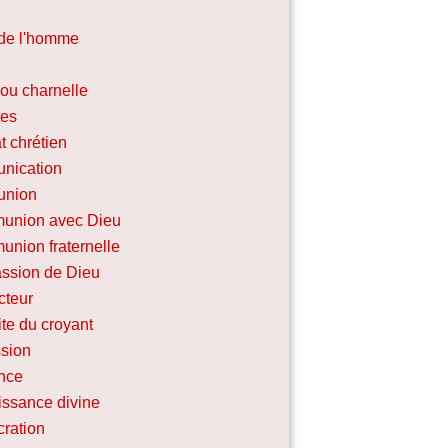
de l'homme
 ou charnelle
tes
 chrétien
nication
nion
union avec Dieu
union fraternelle
ssion de Dieu
cteur
te du croyant
sion
nce
ssance divine
ration