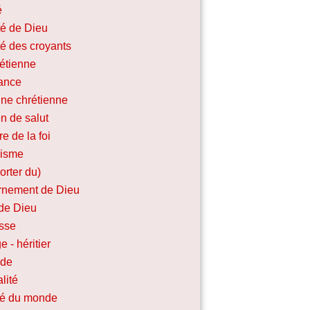
é
ité de Dieu
ité des croyants
rétienne
iance
ine chrétienne
n de salut
re de la foi
lisme
porter du)
nement de Dieu
de Dieu
sse
e - héritier
ide
lité
ité du monde