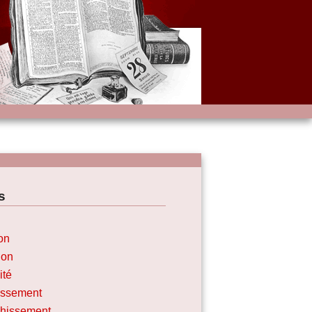
s
on
ion
ité
issement
chissement