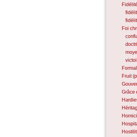
Fidélit
fidél
fidél
Foi ch
conf
doctr
moye
victoi
Forma
Fruit (
Gouver
Grâce 
Hardie
Héritag
Homic
Hospita
Hostil