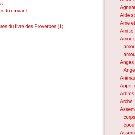
st
Agnea
ion du croyant
Aide sp
Ame et
mes du livre des Proverbes (1)
Amitié
Amour
amou
amour
Anges
Ange 
Animau
Appel 
Arbres 
Arche
Assem
corps
épou
Assemb