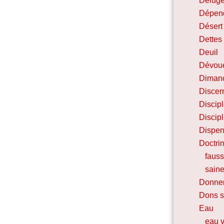
Délug
Dépen
Désert 
Dettes
Deuil
Dévou
Diman
Discer
Discip
Discip
Dispen
Doctri
faus
sain
Donne
Dons sp
Eau
eau v