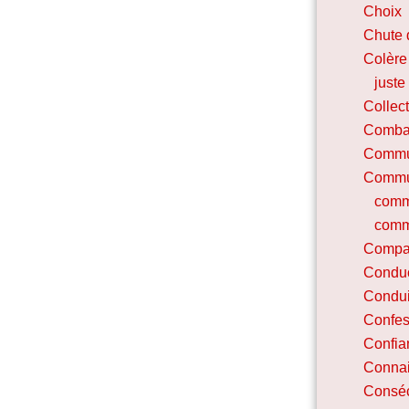
Choix
Chute 
Colère
juste
Collec
Combat
Commu
Commu
comm
comm
Compa
Condu
Condui
Confes
Confia
Connai
Conséc