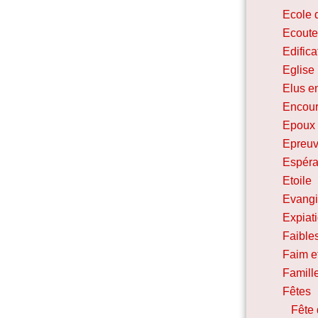
Ecole 
Ecoute
Edifica
Eglise
Elus e
Encou
Epoux 
Epreu
Espéra
Etoile
Evangi
Expiat
Faibles
Faim et
Famill
Fêtes
Fête 