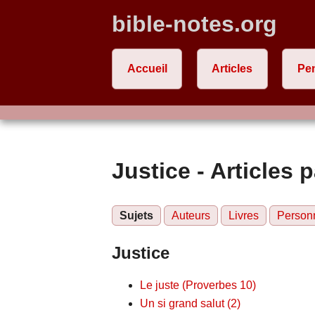
bible-notes.org
Accueil
Articles
Pe
Justice - Articles p
Sujets
Auteurs
Livres
Person
Justice
Le juste (Proverbes 10)
Un si grand salut (2)