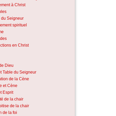
ement à Christ
ples
e du Seigneur
ement spirituel
me
udes
ctions en Christ
de Dieu
t Table du Seigneur
tution de la Cène
e et Cène
t Esprit
ité de la chair
itise de la chair
 de la foi