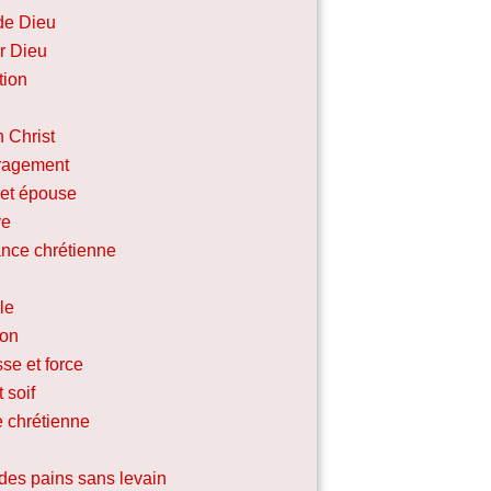
de Dieu
r Dieu
tion
n Christ
ragement
et épouse
ve
nce chrétienne
le
ion
se et force
 soif
e chrétienne
des pains sans levain