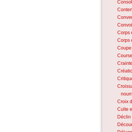
Consol
Conte
Conver
Convoi
Corps 
Corps 
Coupe
Course
Craint
Créati
Critiqu
Croissa
nourr
Croix d
Culte e
Déclin 
Décou