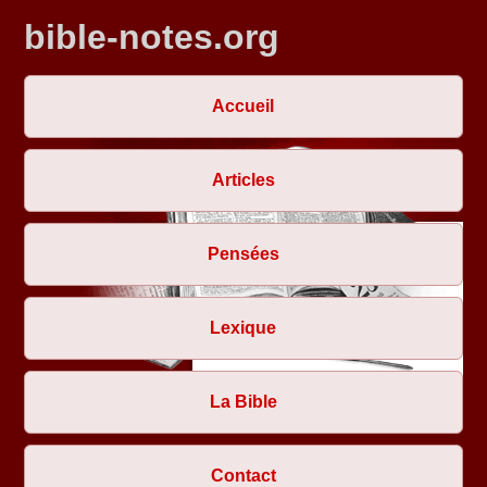
bible-notes.org
Accueil
Articles
Pensées
Lexique
La Bible
Contact