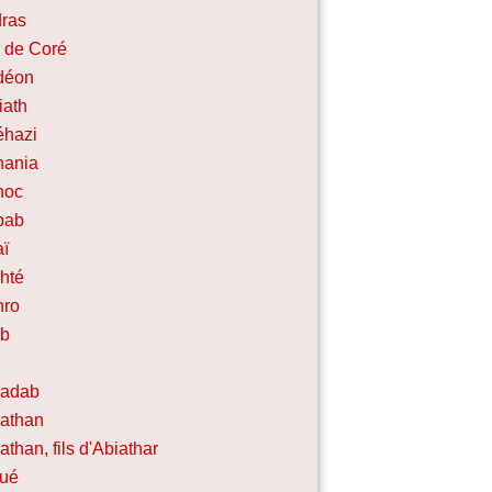
ras
s de Coré
déon
iath
éhazi
nania
noc
bab
aï
hté
hro
ab
b
nadab
athan
athan, fils d'Abiathar
sué