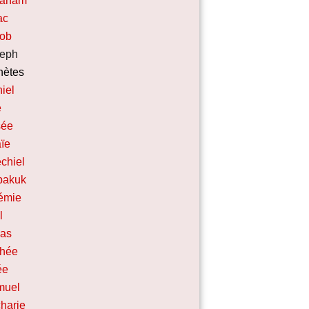
raham
ac
cob
eph
hètes
iel
e
sée
ïe
chiel
bakuk
émie
l
nas
chée
ée
muel
harie