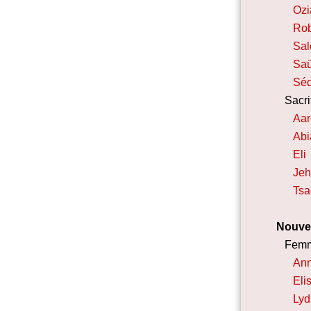
Ozi
Ro
Sa
Saü
Séd
Sacri
Aa
Abi
Eli
Jeh
Tsa
Nouve
Fem
Ann
Eli
Lyd