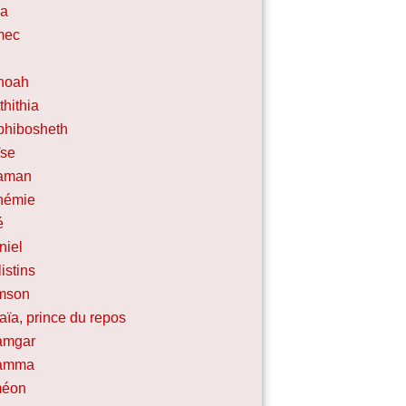
da
mec
noah
thithia
hibosheth
ïse
aman
hémie
é
niel
listins
mson
aïa, prince du repos
amgar
amma
méon