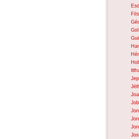
Esd
Fil
Gé
Gol
Gu
Ha
Hé
Ho
Itth
Jep
Jét
Jo
Jo
Jo
Jon
Jon
Jo