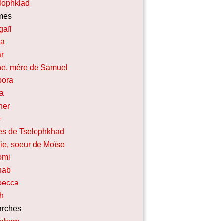
lophklad
mes
gaïl
sa
r
e, mère de Samuel
bora
a
her
e
les de Tselophkhad
ie, soeur de Moïse
omi
hab
becca
h
arches