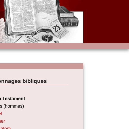
onnages bibliques
n Testament
rs (hommes)
l
ner
salom