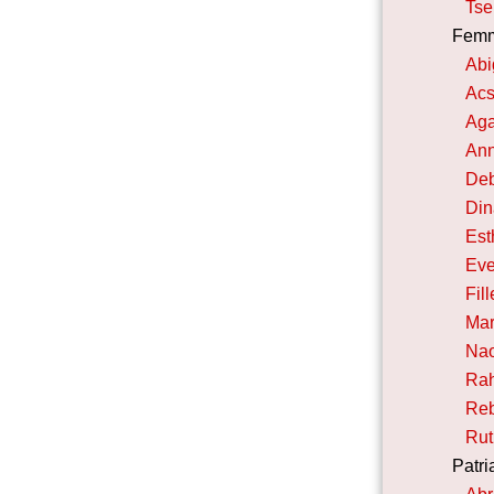
Tse
Fem
Abi
Ac
Aga
Ann
De
Din
Est
Ev
Fil
Mar
Na
Ra
Re
Rut
Patri