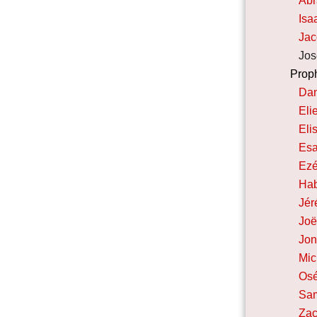
Ab
Isa
Ja
Jos
Prop
Dan
Eli
Eli
Esa
Ezé
Ha
Jér
Joë
Jo
Mi
Os
Sa
Zac