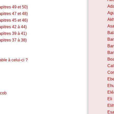
Ad
pitres 49 et 50)
Agu
pitres 47 et 48)
Akh
pitres 45 et 46)
As
apitres 42 à 44)
Ba
apitres 39 à 41)
Bar
apitres 37 à 38)
Bar
Bar
Bo
le à celui-ci ?
Ca
Co
Eb
Eh
Elé
acob
Eli
Eli
Es