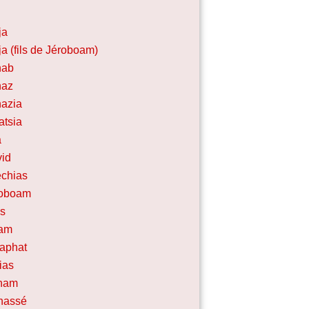
ja
ja (fils de Jéroboam)
hab
haz
azia
tsia
a
id
chias
roboam
s
ram
aphat
ias
tham
nassé