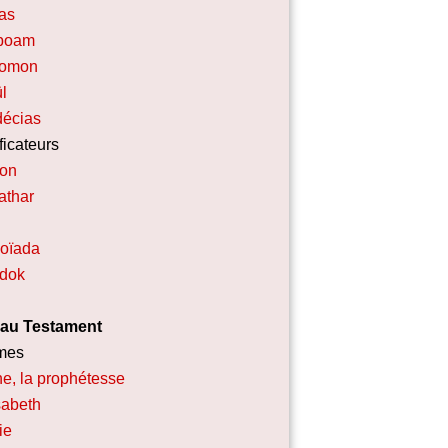
as
boam
lomon
l
écias
ficateurs
ron
athar
oïada
dok
au Testament
mes
e, la prophétesse
sabeth
ie