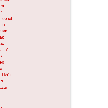
am
r
itophel
aph
laam
ak
uc
zillaï
az
leb
ré
ed-Mélec
ud
azar
hu
aü