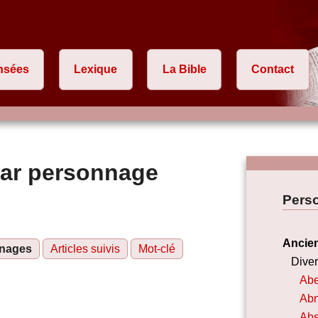
nsées
Lexique
La Bible
Contact
par personnage
Pers
Ancie
nages
Articles suivis
Mot-clé
Dive
Abe
Ab
Ab