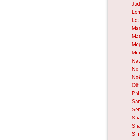
Ju
Lé
Lot
Ma
Mat
Mep
Mo
Na
Né
No
Oth
Phi
Sa
Ser
Sh
Sh
Si