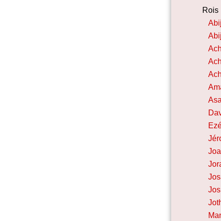
Rois
Abi
Abi
Ac
Ac
Ach
Ama
As
Dav
Ezé
Jé
Joa
Jo
Jos
Jos
Jo
Ma