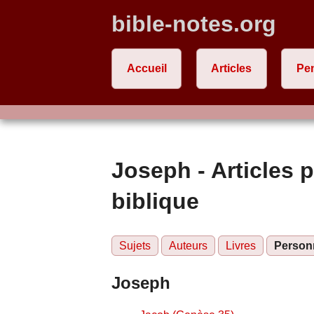
bible-notes.org
Accueil
Articles
Pe
Joseph - Articles 
biblique
Sujets
Auteurs
Livres
Person
Joseph