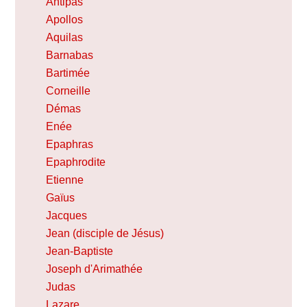
Antipas
Apollos
Aquilas
Barnabas
Bartimée
Corneille
Démas
Enée
Epaphras
Epaphrodite
Etienne
Gaïus
Jacques
Jean (disciple de Jésus)
Jean-Baptiste
Joseph d'Arimathée
Judas
Lazare