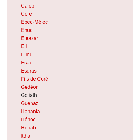
Caleb
Coré
Ebed-Mélec
Ehud
Eléazar
Eli
Elihu
Esaü
Esdras
Fils de Coré
Gédéon
Goliath
Guéhazi
Hanania
Hénoc
Hobab
Itthaï