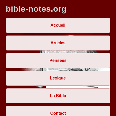
bible-notes.org
Accueil
Articles
Pensées
Lexique
La Bible
Contact