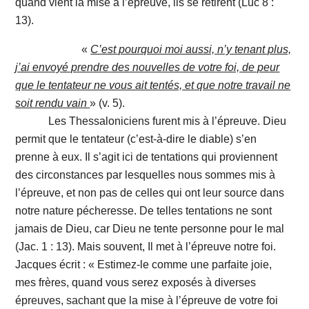
quand vient la mise à l’épreuve, ils se retirent (Luc 8 :
13).
«
C’est pourquoi moi aussi, n’y tenant plus,
j’ai envoyé prendre des nouvelles de votre foi, de peur
que le tentateur ne vous ait tentés, et que notre travail ne
soit rendu vain
» (v. 5).
Les Thessaloniciens furent mis à l’épreuve. Dieu
permit que le tentateur (c’est-à-dire le diable) s’en
prenne à eux. Il s’agit ici de tentations qui proviennent
des circonstances par lesquelles nous sommes mis à
l’épreuve, et non pas de celles qui ont leur source dans
notre nature pécheresse. De telles tentations ne sont
jamais de Dieu, car Dieu ne tente personne pour le mal
(Jac. 1 : 13). Mais souvent, Il met à l’épreuve notre foi.
Jacques écrit : « Estimez-le comme une parfaite joie,
mes frères, quand vous serez exposés à diverses
épreuves, sachant que la mise à l’épreuve de votre foi