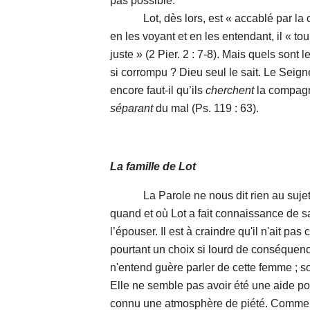
pas possible.
Lot, dès lors, est « accablé par la c
en les voyant et en les entendant, il « to
juste » (2 Pier. 2 : 7-8). Mais quels sont l
si corrompu ? Dieu seul le sait. Le Seign
encore faut-il qu’ils
cherchent
la compagn
séparant
du mal (Ps. 119 : 63).
La famille de Lot
La Parole ne nous dit rien au sujet du
quand et où Lot a fait connaissance de s
l’épouser. Il est à craindre qu'il n'ait p
pourtant un choix si lourd de conséquence
n'entend guère parler de cette femme ; 
Elle ne semble pas avoir été une aide po
connu une atmosphère de piété. Comment a