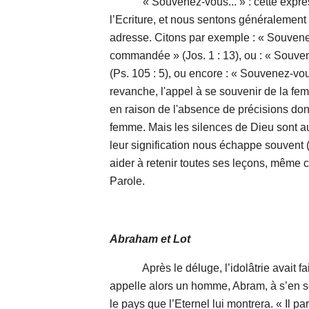
« Souvenez-vous... » : cette expressi
l’Ecriture, et nous sentons généralement 
adresse. Citons par exemple : « Souven
commandée » (Jos. 1 : 13), ou : « Souv
(Ps. 105 : 5), ou encore : « Souvenez-vo
revanche, l'appel à se souvenir de la fe
en raison de l'absence de précisions donn
femme. Mais les silences de Dieu sont a
leur signification nous échappe souvent
aider à retenir toutes ses leçons, même c
Parole.
Abraham et Lot
Après le déluge, l’idolâtrie avait fait 
appelle alors un homme, Abram, à s’en sép
le pays que l’Eternel lui montrera. « Il p