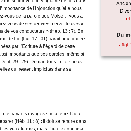
on se trouve une vingtaine de fois dans
Ancien
l’importance de l'injonction qu'elle nous
Dive
ez-vous de la parole que Moïse… vous a
Lot
enez-vous de ses œuvres merveilleuses »
us de vos conducteurs » (Héb. 13 : 7). En
Du m
mme de Lot (Luc 17 : 31) paraît peu fondée
Laügt 
ées par l’Ecriture à l’égard de cette
ussi importants que ses paroles, même si
 (Deut. 29 : 29). Demandons-Lui de nous
elles qui restent implicites dans sa
d’effrayants ravages sur la terre. Dieu
arer (Héb. 11 : 8) ; il doit se rendre dans
art les yeux fermés, mais Dieu le conduisait