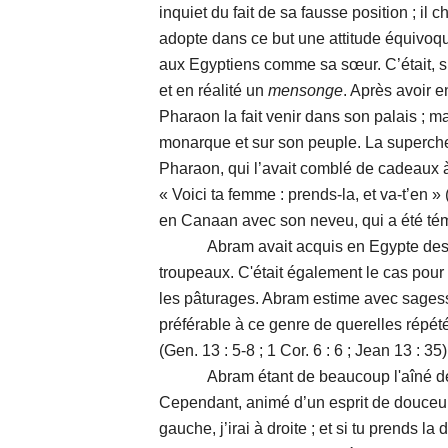
inquiet du fait de sa fausse position ; il
adopte dans ce but une attitude équivoqu
aux Egyptiens comme sa sœur. C’était, si 
et en réalité un
mensonge
. Après avoir e
Pharaon la fait venir dans son palais ; m
monarque et sur son peuple. La supercher
Pharaon, qui l’avait comblé de cadeaux 
« Voici ta femme : prends-la, et va-t’en » (
en Canaan avec son neveu, qui a été tém
Abram avait acquis en Egypte des se
troupeaux. C'était également le cas pour 
les pâturages. Abram estime avec sagess
préférable à ce genre de querelles répé
(Gen. 13 : 5-8 ; 1 Cor. 6 : 6 ; Jean 13 : 35)
Abram étant de beaucoup l'aîné de Lot, 
Cependant, animé d’un esprit de douceur, i
gauche, j’irai à droite ; et si tu prends la 