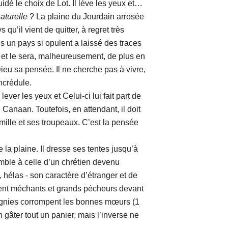
uidé le choix de Lot. Il lève les yeux et…
aturelle
? La plaine du Jourdain arrosée
 qu’il vient de quitter, à regret très
s un pays si opulent a laissé des traces
et le sera, malheureusement, de plus en
ieu sa pensée. Il ne cherche pas à vivre,
ncrédule.
ever les yeux et Celui-ci lui fait part de
Canaan. Toutefois, en attendant, il doit
mille et ses troupeaux. C’est la pensée
a plaine. Il dresse ses tentes jusqu’à
emble à celle d’un chrétien devenu
, hélas - son caractère d’étranger et de
ent méchants et grands pécheurs devant
agnies corrompent les bonnes mœurs (1
 gâter tout un panier, mais l’inverse ne