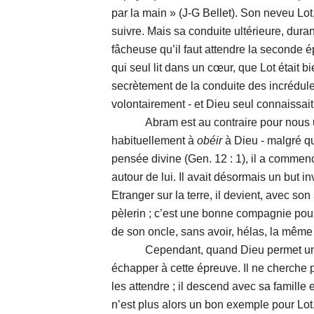
par la main » (J-G Bellet). Son neveu Lot
suivre. Mais sa conduite ultérieure, duran
fâcheuse qu’il faut attendre la seconde é
qui seul lit dans un cœur, que Lot était bien
secrètement de la conduite des incrédules
volontairement - et Dieu seul connaissait s
Abram est au contraire pour nous un m
habituellement à
obéir
à Dieu - malgré qu
pensée divine (Gen. 12 : 1), il a comme
autour de lui. Il avait désormais un but inv
Etranger sur la terre, il devient, avec son
pèlerin ; c’est une bonne compagnie pou
de son oncle, sans avoir, hélas, la même
Cependant, quand Dieu permet une 
échapper à cette épreuve. Il ne cherche p
les attendre ; il descend avec sa famille 
n’est plus alors un bon exemple pour Lo