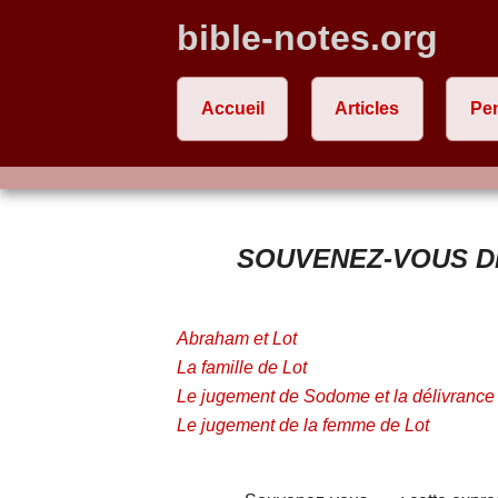
bible-notes.org
Accueil
Articles
Pe
SOUVENEZ-VOUS D
Abraham et Lot
La famille de Lot
Le jugement de Sodome et la délivrance
Le jugement de la femme de Lot