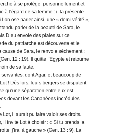
 cherche à se protéger personnellement et
e à l’égard de sa femme : il la présente
l’on ose parler ainsi, une « demi-vérité »,
ntendu parler de la beauté de Sara, le
ais Dieu envoie des plaies sur ce
ie du patriarche est découverte et le
à cause de Sara, le renvoie sèchement :
Gen. 12 : 19). Il quitte l'Egypte et retourne
oin de sa faute.
rvantes, dont Agar, et beaucoup de
Lot ! Dès lors, leurs bergers se disputent
e qu’une séparation entre eux est
tées devant les Cananéens incrédules
.
il aurait pu faire valoir ses droits.
l invite Lot à choisir : « Si tu prends la
droite, j'irai à gauche » (Gen. 13 : 9). La