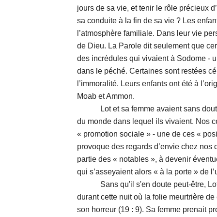
jours de sa vie, et tenir le rôle précieux
sa conduite à la fin de sa vie ? Les enfa
l’atmosphère familiale. Dans leur vie pers
de Dieu. La Parole dit seulement que cert
des incrédules qui vivaient à Sodome - u
dans le péché. Certaines sont restées cé
l’immoralité. Leurs enfants ont été à l’or
Moab et Ammon.
Lot et sa femme avaient sans doute u
du monde dans lequel ils vivaient. Nos 
« promotion sociale » - une de ces « po
provoque des regards d’envie chez nos co
partie des « notables », à devenir évent
qui s’asseyaient alors « à la porte » de 
Sans qu'il s'en doute peut-être, Lot éta
durant cette nuit où la folie meurtrière d
son horreur (19 : 9). Sa femme prenait p