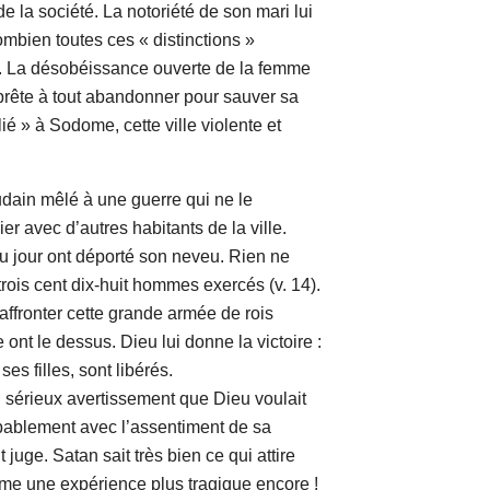
de la société. La notoriété de son mari lui
mbien toutes ces « distinctions »
s. La désobéissance ouverte de la femme
 prête à tout abandonner pour sauver sa
lié » à Sodome, cette ville violente et
n mêlé à une guerre qui ne le
ier avec d’autres habitants de la ville.
 jour ont déporté son neveu. Rien ne
 trois cent dix-huit hommes exercés (v. 14).
ffronter cette grande armée de rois
ont le dessus. Dieu lui donne la victoire :
s filles, sont libérés.
rieux avertissement que Dieu voulait
robablement avec l’assentiment de sa
 juge. Satan sait très bien ce qui attire
dome une expérience plus tragique encore !