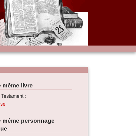
e même livre
 Testament :
se
le même personnage
que