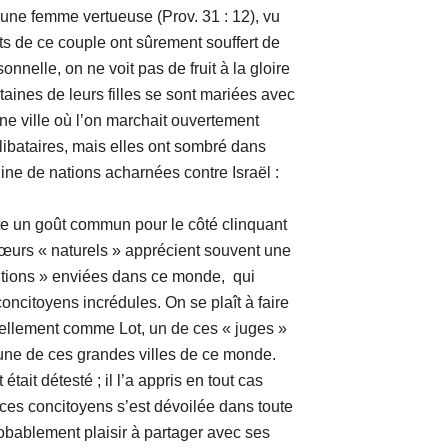
 d’une femme vertueuse (Prov. 31 : 12), vu
nts de ce couple ont sûrement souffert de
onnelle, on ne voit pas de fruit à la gloire
aines de leurs filles se sont mariées avec
ne ville où l’on marchait ouvertement
libataires, mais elles ont sombré dans
igine de nations acharnées contre Israël :
n goût commun pour le côté clinquant
cœurs « naturels » apprécient souvent une
sitions » enviées dans ce monde, qui
ncitoyens incrédules. On se plaît à faire
uellement comme Lot, un de ces « juges »
l’une de ces grandes villes de ce monde.
it détesté ; il l’a appris en tout cas
e ces concitoyens s’est dévoilée dans toute
robablement plaisir à partager avec ses