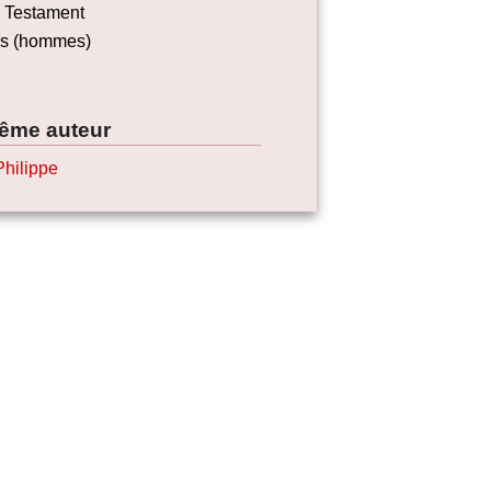
 Testament
rs (hommes)
ême auteur
Philippe