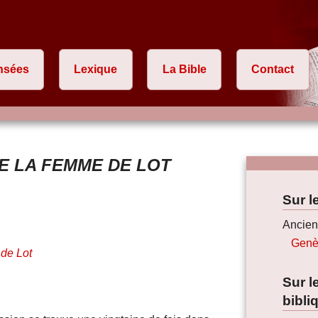
nsées
Lexique
La Bible
Contact
E LA FEMME DE LOT
Sur l
Ancien
Genè
 de Lot
Sur 
bibli