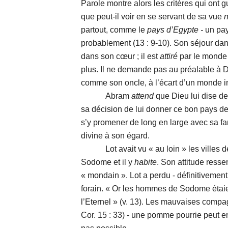
Parole montre alors les critères qui ont g
que peut-il voir en se servant de sa vue
n
partout, comme le
pays
d’Egypte -
un pays
probablement (13 : 9-10). Son séjour dan
dans son cœur ; il est
attiré
par le monde 
plus. Il ne demande pas au préalable à D
comme son oncle, à l’écart d’un monde i
Abram
attend
que Dieu lui dise de l
sa décision de lui donner ce bon pays de 
s’y promener de long en large avec sa fa
divine à son égard.
Lot avait vu « au loin » les villes de l
Sodome et il y
habite
. Son attitude ress
« mondain ». Lot a perdu - définitivement
forain. « Or les hommes de Sodome étai
l’Eternel » (v. 13). Les mauvaises comp
Cor. 15 : 33) - une pomme pourrie peut en