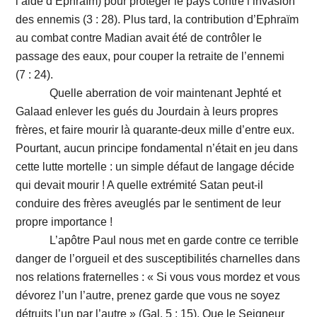
l’aide d’Ephraïm) pour protéger le pays contre l’invasion
des ennemis (3 : 28). Plus tard, la contribution d’Ephraïm
au combat contre Madian avait été de contrôler le
passage des eaux, pour couper la retraite de l’ennemi
(7 : 24).
Quelle aberration de voir maintenant Jephté et
Galaad enlever les gués du Jourdain à leurs propres
frères, et faire mourir là quarante-deux mille d’entre eux.
Pourtant, aucun principe fondamental n’était en jeu dans
cette lutte mortelle : un simple défaut de langage décide
qui devait mourir ! A quelle extrémité Satan peut-il
conduire des frères aveuglés par le sentiment de leur
propre importance !
L’apôtre Paul nous met en garde contre ce terrible
danger de l’orgueil et des susceptibilités charnelles dans
nos relations fraternelles : « Si vous vous mordez et vous
dévorez l’un l’autre, prenez garde que vous ne soyez
détruits l’un par l’autre » (Gal. 5 : 15). Que le Seigneur