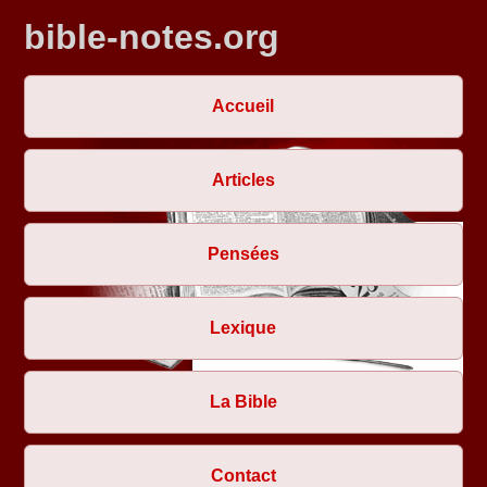
bible-notes.org
Accueil
Articles
Pensées
Lexique
La Bible
Contact