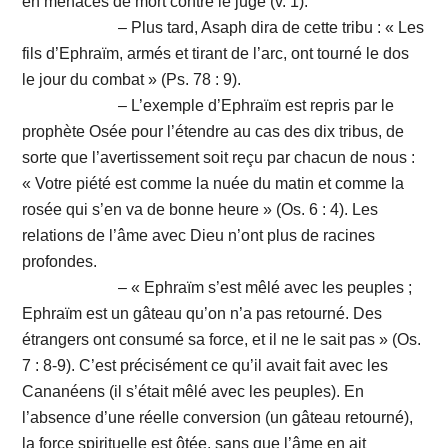
en menaces de mort contre le juge (v. 1).
– Plus tard, Asaph dira de cette tribu : « Les
fils d’Ephraïm, armés et tirant de l’arc, ont tourné le dos
le jour du combat » (Ps. 78 : 9).
– L’exemple d’Ephraïm est repris par le
prophète Osée pour l’étendre au cas des dix tribus, de
sorte que l’avertissement soit reçu par chacun de nous :
« Votre piété est comme la nuée du matin et comme la
rosée qui s’en va de bonne heure » (Os. 6 : 4). Les
relations de l’âme avec Dieu n’ont plus de racines
profondes.
– « Ephraïm s’est mêlé avec les peuples ;
Ephraïm est un gâteau qu’on n’a pas retourné. Des
étrangers ont consumé sa force, et il ne le sait pas » (Os.
7 : 8-9). C’est précisément ce qu’il avait fait avec les
Cananéens (il s’était mêlé avec les peuples). En
l’absence d’une réelle conversion (un gâteau retourné),
la force spirituelle est ôtée, sans que l’âme en ait