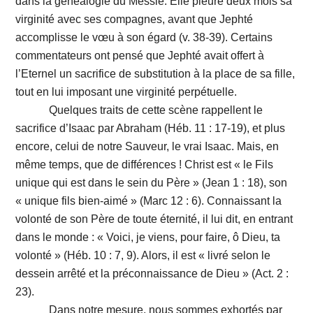
dans la généalogie du Messie. Elle pleure deux mois sa
virginité avec ses compagnes, avant que Jephté
accomplisse le vœu à son égard (v. 38-39). Certains
commentateurs ont pensé que Jephté avait offert à
l’Eternel un sacrifice de substitution à la place de sa fille,
tout en lui imposant une virginité perpétuelle.
Quelques traits de cette scène rappellent le
sacrifice d’Isaac par Abraham (Héb. 11 : 17-19), et plus
encore, celui de notre Sauveur, le vrai Isaac. Mais, en
même temps, que de différences ! Christ est « le Fils
unique qui est dans le sein du Père » (Jean 1 : 18), son
« unique fils bien-aimé » (Marc 12 : 6). Connaissant la
volonté de son Père de toute éternité, il lui dit, en entrant
dans le monde : « Voici, je viens, pour faire, ô Dieu, ta
volonté » (Héb. 10 : 7, 9). Alors, il est « livré selon le
dessein arrêté et la préconnaissance de Dieu » (Act. 2 :
23).
Dans notre mesure, nous sommes exhortés par