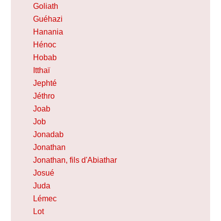
Goliath
Guéhazi
Hanania
Hénoc
Hobab
Itthaï
Jephté
Jéthro
Joab
Job
Jonadab
Jonathan
Jonathan, fils d'Abiathar
Josué
Juda
Lémec
Lot