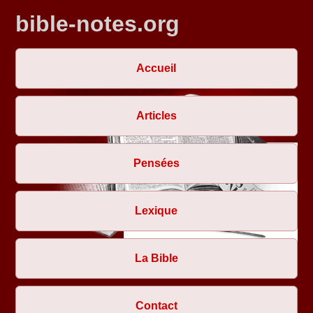
bible-notes.org
Accueil
Articles
Pensées
Lexique
La Bible
Contact