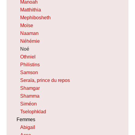
Manoah
Matthithia
Mephibosheth
Moïse
Naaman
Néhémie
Noé
Othniel
Philistins
Samson
Seraïa, prince du repos
Shamgar
Shamma
Siméon
Tselophklad
Femmes
Abigaïl