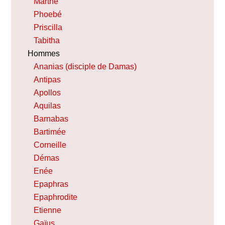
Marthe
Phoebé
Priscilla
Tabitha
Hommes
Ananias (disciple de Damas)
Antipas
Apollos
Aquilas
Barnabas
Bartimée
Corneille
Démas
Enée
Epaphras
Epaphrodite
Etienne
Gaïus