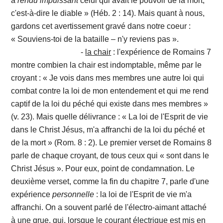
a
rendu
impuissant
celui qui avait le pouvoir de la mort,
c'est-à-dire le diable » (Héb. 2 : 14). Mais quant à nous,
gardons cet avertissement gravé dans notre coeur :
« Souviens-toi de la bataille – n'y reviens pas ».
-
la chair
: l'expérience de Romains 7
montre combien la chair est indomptable, même par le
croyant : « Je vois dans mes membres une autre loi qui
combat contre la loi de mon entendement et qui me rend
captif de la loi du péché qui existe dans mes membres »
(v. 23). Mais quelle délivrance : « La loi de l'Esprit de vie
dans le Christ Jésus, m'a affranchi de la loi du péché et
de la mort » (Rom. 8 : 2). Le premier verset de Romains 8
parle de chaque croyant, de tous ceux qui « sont dans le
Christ Jésus ». Pour eux, point de condamnation. Le
deuxième verset, comme la fin du chapitre 7, parle d'une
expérience
personnelle
: la loi de l'Esprit de vie m'a
affranchi. On a souvent parlé de l'électro-aimant attaché
à une grue, qui, lorsque le courant électrique est mis en