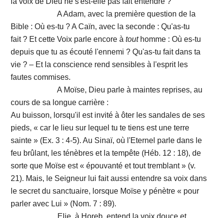
la voix de Dieu ne s'est-elle pas fait entendre ?
A Adam, avec la première question de la
Bible : Où es-tu ? A Caïn, avec la seconde : Qu'as-tu
fait ? Et cette Voix parle encore à
tout
homme : Où es-tu
depuis que tu as écouté l'ennemi ? Qu'as-tu fait dans ta
vie ? – Et la conscience rend sensibles à l'esprit les
fautes commises.
A Moïse, Dieu parle à maintes reprises, au
cours de sa longue carrière :
Au buisson, lorsqu'il est invité à ôter les sandales de ses
pieds, « car le lieu sur lequel tu te tiens est une terre
sainte » (Ex. 3 : 4-5). Au Sinaï, où l'Eternel parle dans le
feu brûlant, les ténèbres et la tempête (Héb. 12 : 18), de
sorte que Moïse est « épouvanté et tout tremblant » (v.
21). Mais, le Seigneur lui fait aussi entendre sa voix dans
le secret du sanctuaire, lorsque Moïse y pénètre « pour
parler avec Lui » (Nom. 7 : 89).
Elie, à Horeb, entend la voix douce et