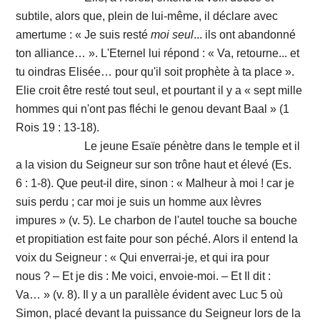
subtile, alors que, plein de lui-même, il déclare avec
amertume : « Je suis resté
moi
seul
... ils ont abandonné
ton alliance… ». L'Eternel lui répond : « Va, retourne... et
tu oindras Elisée… pour qu'il soit prophète à ta place ».
Elie croit être resté tout seul, et pourtant il y a « sept mille
hommes qui n'ont pas fléchi le genou devant Baal » (1
Rois 19 : 13-18).
Le jeune Esaïe pénètre dans le temple et il
a la vision du Seigneur sur son trône haut et élevé (Es.
6 : 1-8). Que peut-il dire, sinon : « Malheur à moi ! car je
suis perdu ; car moi je suis un homme aux lèvres
impures » (v. 5). Le charbon de l'autel touche sa bouche
et propitiation est faite pour son péché. Alors il entend la
voix du Seigneur : « Qui enverrai-je, et qui ira pour
nous ? – Et je dis : Me voici, envoie-moi. – Et Il dit :
Va… » (v. 8). Il y a un parallèle évident avec Luc 5 où
Simon, placé devant la puissance du Seigneur lors
de la