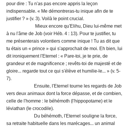
pour dire : Tu n'as pas encore appris la leçon
indispensable. « Me démontreras-tu inique afin de te
justifier ? » (v. 3). Voilà le point crucial.
Mieux encore qu'Elihu, Dieu lui-même met
à nu l'âme de Job (voir Héb. 4 : 13). Pour te justifier, tu
me présenterais volontiers comme inique ! Tu as dit que
tu étais un « prince » qui s'approchait de moi. Eh bien, lui
dit ironiquement l'Eternel : « Pare-toi, je te prie, de
grandeur et de magnificence ; revêts-toi de majesté et de
gloire... regarde tout ce qui s'élève et humilie-le... » (v. 5-
7).
Ensuite, l'Eternel tourne les regards de Job
vers deux animaux dont la force dépasse, et de combien,
celle de l'homme : le béhémoth (l'hippopotame) et le
léviathan (le crocodile).
Du béhémoth, l'Eternel souligne la force,
sa retraite habituelle dans les marécages... un animal