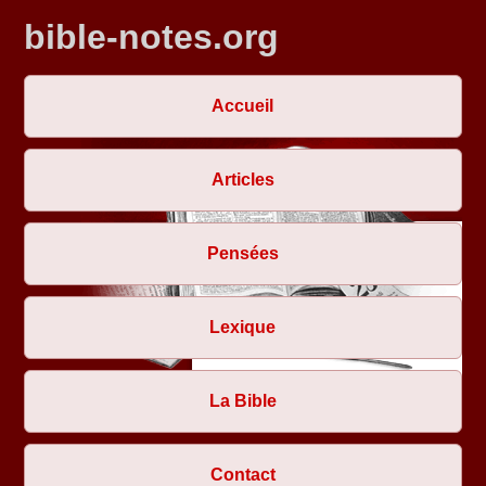
bible-notes.org
Accueil
Articles
Pensées
Lexique
La Bible
Contact