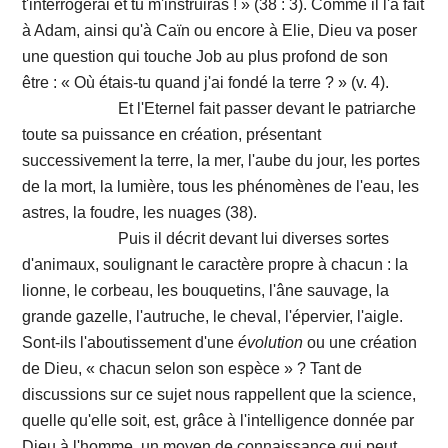
t'interrogerai et tu m'instruiras ! » (38 : 3). Comme il l'a fait
à Adam, ainsi qu'à Caïn ou encore à Elie, Dieu va poser
une question qui touche Job au plus profond de son
être : « Où étais-tu quand j'ai fondé la terre ? » (v. 4).
Et l'Eternel fait passer devant le patriarche
toute sa puissance en création, présentant
successivement la terre, la mer, l'aube du jour, les portes
de la mort, la lumière, tous les phénomènes de l'eau, les
astres, la foudre, les nuages (38).
Puis il décrit devant lui diverses sortes
d'animaux, soulignant le caractère propre à chacun : la
lionne, le corbeau, les bouquetins, l'âne sauvage, la
grande gazelle, l'autruche, le cheval, l'épervier, l'aigle.
Sont-ils l'aboutissement d'une
évolution
ou une création
de Dieu, « chacun selon son espèce » ? Tant de
discussions sur ce sujet nous rappellent que la science,
quelle qu'elle soit, est, grâce à l'intelligence donnée par
Dieu à l'homme, un moyen de connaissance qui peut