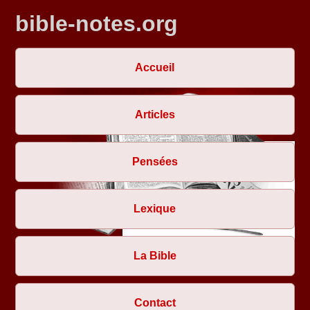
bible-notes.org
Accueil
Articles
Pensées
Lexique
La Bible
Contact