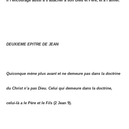
Il l’encourage aussi à s’attacher à son Dieu et Père, et à l’aimer.
DEUXIEME EPITRE DE JEAN
Quiconque mène plus avant et ne demeure pas dans la doctrine
du Christ n’a pas Dieu. Celui qui demeure dans la doctrine,
celui-là a le Père et le Fils
(2 Jean 9).