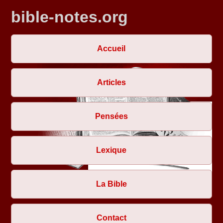
bible-notes.org
Accueil
Articles
Pensées
Lexique
La Bible
Contact