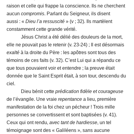
raison et celle qui frappe la conscience. Ils ne cherchent
aucun
compromis
. Parlant du Seigneur, ils disent
aussi : «
Dieu
l’a
ressuscité
» (v ; 32). Ils martèlent
constamment cette grande vérité.
Jésus Christ a été délié des douleurs de la mort,
elle ne pouvait pas le retenir (v. 23-24) ; Il est désormais
exalté
à la droite du Père : les apôtres sont tous des
témoins de ces faits (v. 32). C’est Lui qui a répandu ce
que tous pouvaient voir et entendre ; la preuve était
donnée que le Saint Esprit était, à son tour, descendu du
ciel.
Dieu bénit cette
prédication fidèle
et
courageuse
de l’évangile. Une vraie
repentance
a lieu, première
manifestation de la foi chez un pécheur ! Trois mille
personnes se convertissent et sont baptisées (v. 41).
Ceux qui ont rendu,
avec tant de hardiesse
, un tel
témoignage sont des « Galiléens », sans aucune