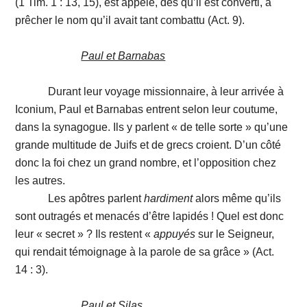
(1 Tim. 1 : 13, 15), est appelé, dès qu’il est converti, à
prêcher le nom qu’il avait tant combattu (Act. 9).
Paul et Barnabas
Durant leur voyage missionnaire, à leur arrivée à
Iconium, Paul et Barnabas entrent selon leur coutume,
dans la synagogue. Ils y parlent « de telle sorte » qu’une
grande multitude de Juifs et de grecs croient. D’un côté
donc la foi chez un grand nombre, et l’opposition chez
les autres.
Les apôtres parlent
hardiment
alors même qu’ils
sont outragés et menacés d’être lapidés ! Quel est donc
leur « secret » ? Ils restent «
appuyés
sur le Seigneur,
qui rendait témoignage à la parole de sa grâce » (Act.
14 : 3).
Paul et Silas