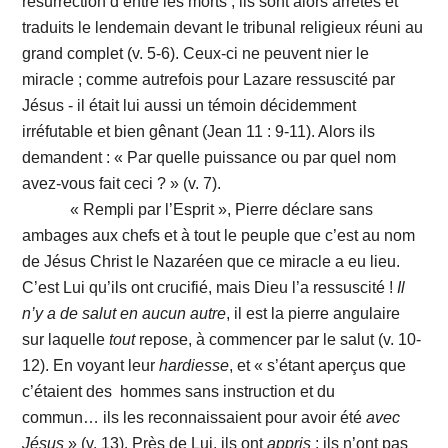
résurrection d’entre les morts ; ils sont alors arrêtés et
traduits le lendemain devant le tribunal religieux réuni au
grand complet (v. 5-6). Ceux-ci ne peuvent nier le
miracle ; comme autrefois pour Lazare ressuscité par
Jésus - il était lui aussi un témoin décidemment
irréfutable et bien gênant (Jean 11 : 9-11). Alors ils
demandent : « Par quelle puissance ou par quel nom
avez-vous fait ceci ? » (v. 7).
« Rempli par l’Esprit », Pierre déclare sans
ambages aux chefs et à tout le peuple que c’est au nom
de Jésus Christ le Nazaréen que ce miracle a eu lieu.
C’est Lui qu’ils ont crucifié, mais Dieu l’a ressuscité !
Il
n’y
a
de
salut
en
aucun
autre
, il est la pierre angulaire
sur laquelle
tout
repose, à commencer par le salut (v. 10-
12). En voyant leur
hardiesse
, et « s’étant aperçus que
c’étaient des hommes sans instruction et du
commun… ils les reconnaissaient pour avoir été
avec
Jésus
» (v. 13). Près de Lui, ils ont
appris
: ils n’ont pas