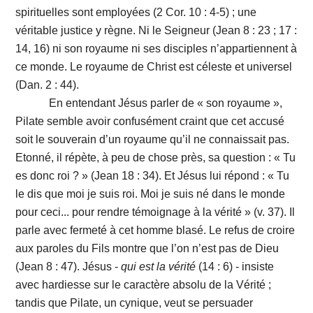
spirituelles sont employées (2 Cor. 10 : 4-5) ; une
véritable justice y règne. Ni le Seigneur (Jean 8 : 23 ; 17 :
14, 16) ni son royaume ni ses disciples n’appartiennent à
ce monde. Le royaume de Christ est céleste et universel
(Dan. 2 : 44).
En entendant Jésus parler de « son royaume »,
Pilate semble avoir confusément craint que cet accusé
soit le souverain d’un royaume qu’il ne connaissait pas.
Etonné, il répète, à peu de chose près, sa question : « Tu
es donc roi ? » (Jean 18 : 34). Et Jésus lui répond : « Tu
le dis que moi je suis roi. Moi je suis né dans le monde
pour ceci... pour rendre témoignage à la vérité » (v. 37). Il
parle avec fermeté à cet homme blasé. Le refus de croire
aux paroles du Fils montre que l’on n’est pas de Dieu
(Jean 8 : 47). Jésus -
qui
est
la
vérité
(14 : 6) - insiste
avec hardiesse sur le caractère absolu de la Vérité ;
tandis que Pilate, un cynique, veut se persuader