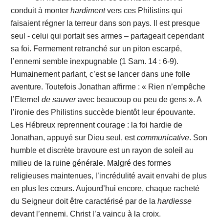
conduit à monter
hardiment
vers ces Philistins qui
faisaient régner la terreur dans son pays. Il est presque
seul - celui qui portait ses armes – partageait cependant
sa foi. Fermement retranché sur un piton escarpé,
l’ennemi semble inexpugnable (1 Sam. 14 : 6-9).
Humainement parlant, c’est se lancer dans une folle
aventure. Toutefois Jonathan affirme : « Rien n’empêche
l’Eternel
de
sauver
avec beaucoup ou peu de gens ». A
l’ironie des Philistins succède bientôt leur épouvante.
Les Hébreux reprennent courage : la foi hardie de
Jonathan, appuyé sur Dieu seul, est
communicative
. Son
humble et discrète bravoure est un rayon de soleil au
milieu de la ruine générale. Malgré des formes
religieuses maintenues, l’incrédulité avait envahi de plus
en plus les cœurs. Aujourd’hui encore, chaque racheté
du Seigneur doit être caractérisé par de la
hardiesse
devant l’ennemi. Christ l’a vaincu à la croix.