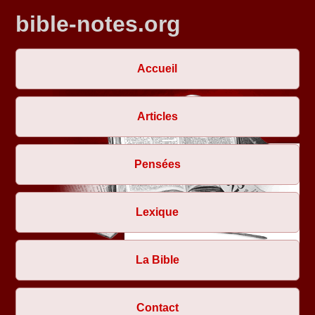
bible-notes.org
Accueil
Articles
Pensées
Lexique
La Bible
Contact