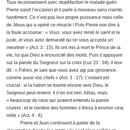
Tous reconnaissent avec stupéfaction le malade guéri.
Pierre saisit l’occasion et il parle à nouveau sans crainte,
hardiment
. Ce n’est pas leur propre puissance mais celle
de Jésus qui a opéré ce miracle ! Puis Pierre ose dire à
la foule accourue : «
Vous
,
vous
avez
renié
le
saint
et
le
juste
, et vous avez demandé qu’on vous accorda un
meurtrier » (Act. 3 : 15). Ils ont mis à mort le Prince de la
vie, lui que
Dieu
a
ressuscité
des morts. Puis s’appuyant
sur la parole du Seigneur sur la croix (Luc 23 : 34), il leur
dit : «
Frères
, je sais que vous avez agi par
ignorance
,
comme aussi vos chefs » (Act. 3 : 17). L’instant est
crucial : si la nation se tourne encore vers Dieu, le
Seigneur peut revenir. Il n’en est rien, hélas, mais
«
beaucoup de ceux qui avaient entendu la parole
crurent ; et le nombre des hommes s’éleva à environ cinq
mille » (Act. 4 : 4).
Pierre et Jean continuent à parler de la