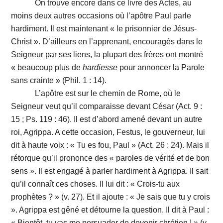
On trouve encore dans ce livre des Actes, au
moins deux autres occasions où l’apôtre Paul parle
hardiment. Il est maintenant « le prisonnier de Jésus-
Christ ». D’ailleurs en l’apprenant, encouragés dans le
Seigneur par ses liens, la plupart des frères ont montré
« beaucoup plus de
hardiesse
pour annoncer la Parole
sans crainte » (Phil. 1 : 14).
L’apôtre est sur le chemin de Rome, où le
Seigneur veut qu’il comparaisse devant César (Act. 9 :
15 ; Ps. 119 : 46). Il est d’abord amené devant un autre
roi, Agrippa. A cette occasion, Festus, le gouverneur, lui
dit à haute voix : « Tu es fou, Paul » (Act. 26 : 24). Mais il
rétorque qu’il prononce des « paroles de vérité et de bon
sens ». Il est engagé à parler hardiment à Agrippa. Il sait
qu’il connaît ces choses. Il lui dit : « Crois-tu aux
prophètes ? » (v. 27). Et il ajoute : « Je sais que tu y crois
». Agrippa est gêné et détourne la question. Il dit à Paul :
« Bientôt, tu vas me persuader de devenir chrétien ! » (v.