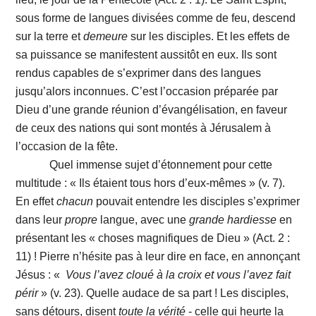
sous forme de langues divisées comme de feu, descend
sur la terre et
demeure
sur les disciples. Et les effets de
sa puissance se manifestent aussitôt en eux. Ils sont
rendus capables de s’exprimer dans des langues
jusqu’alors inconnues. C’est l’occasion préparée par
Dieu d’une grande réunion d’évangélisation, en faveur
de ceux des nations qui sont montés à Jérusalem à
l’occasion de la fête.
Quel immense sujet d’étonnement pour cette
multitude : « Ils étaient tous hors d’eux-mêmes » (v. 7).
En effet
chacun
pouvait entendre les disciples s’exprimer
dans leur
propre
langue, avec une
grande hardiesse
en
présentant les « choses magnifiques de Dieu » (Act. 2 :
11) ! Pierre n’hésite pas à leur dire en face, en annonçant
Jésus : «
Vous
l’avez
cloué
à
la
croix
et
vous
l’avez
fait
périr
» (v. 23). Quelle audace de sa part ! Les disciples,
sans détours, disent
toute la vérité
- celle qui heurte la