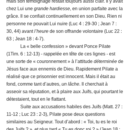
mais son témoignage restait toujours aussi clair. Il y avait
chez Lui une
grande
hardiesse
, en union parfaite avec la
grâce. Il se confiait continuellement en son Dieu. Rien ni
personne ne pouvait Lui nuire (Luc 4 : 29-30 ; Jean 7 :
30, 44) avant
l’heure
de son offrande volontaire (Luc 22 :
63 ; Jean 18 : 4-7).
La « belle confession » devant Ponce Pilate
(1Tim. 6 : 12-13) - rappelée en tête de ces lignes - est
une sorte de « couronnement » à l’attitude
déterminée
de
Jésus face aux ennemis de Dieu. Rapidement Pilate a
réalisé que ce prisonnier est innocent. Mais il était au
fond, comme tant d’autres,
un
lâche
. Il cherchait à
asseoir sa réputation, et à plaire aux Juifs, qui pourtant le
détestaient, tout en le flattant.
Suite aux accusations habiles des Juifs (Matt. 27 :
11-12 ; Luc 23 : 2-3), Pilate pose deux questions
similaires au Seigneur. Tout d’abord : « Toi, tu es le roi
des Juifs ? », et plus tard « Tu es donc roi ? » (Jean 18 :