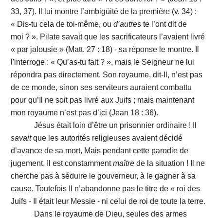
33, 37). Il lui montre l’ambigüité de la première (v. 34) :
« Dis-tu cela de toi-même, ou
d’autres
te l’ont dit de
moi ? ». Pilate savait que les sacrificateurs l’avaient livré
« par jalousie » (Matt. 27 : 18) - sa réponse le montre. Il
l'interroge : « Qu’as-tu fait ? », mais le Seigneur ne lui
répondra pas directement. Son royaume, dit-Il, n’est pas
de ce monde, sinon ses serviteurs auraient combattu
pour qu’Il ne soit pas livré aux Juifs ; mais maintenant
mon royaume n’est pas d’ici (Jean 18 : 36).
Jésus était loin d’être un prisonnier ordinaire ! Il
savait
que les autorités religieuses avaient décidé
d’avance de sa mort, Mais pendant cette parodie de
jugement, Il est constamment
maître
de la situation ! Il ne
cherche pas à séduire le gouverneur, à le gagner à sa
cause. Toutefois Il n’abandonne pas le titre de « roi des
Juifs - Il était leur Messie - ni celui de roi de toute la terre.
Dans le royaume de Dieu, seules des armes