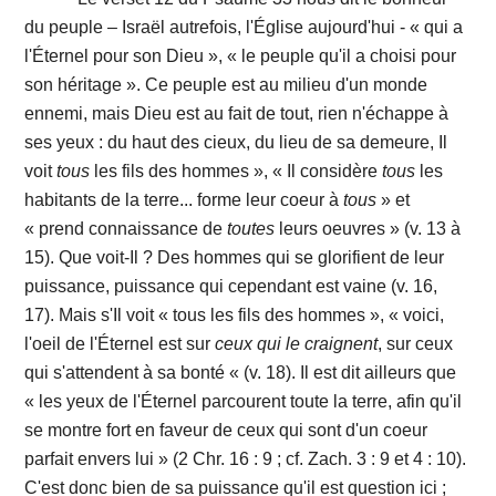
du peuple – Israël autrefois, l'Église aujourd'hui - « qui a
l'Éternel pour son Dieu », « le peuple qu'il a choisi pour
son héritage ». Ce peuple est au milieu d'un monde
ennemi, mais Dieu est au fait de tout, rien n'échappe à
ses yeux : du haut des cieux, du lieu de sa demeure, Il
voit
tous
les fils des hommes », « Il considère
tous
les
habitants de la terre... forme leur coeur à
tous
» et
« prend connaissance de
toutes
leurs oeuvres » (v. 13 à
15). Que voit-Il ? Des hommes qui se glorifient de leur
puissance, puissance qui cependant est vaine (v. 16,
17). Mais s'Il voit « tous les fils des hommes », « voici,
l'oeil de l'Éternel est sur
ceux qui le craignent
, sur ceux
qui s'attendent à sa bonté « (v. 18). Il est dit ailleurs que
« les yeux de l'Éternel parcourent toute la terre, afin qu'il
se montre fort en faveur de ceux qui sont d'un coeur
parfait envers lui » (2 Chr. 16 : 9 ; cf. Zach. 3 : 9 et 4 : 10).
C'est donc bien de sa puissance qu'il est question ici ;