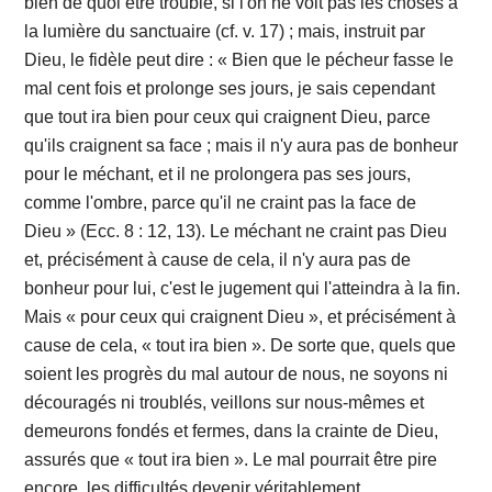
bien de quoi être troublé, si l'on ne voit pas les choses à
la lumière du sanctuaire (cf. v. 17) ; mais, instruit par
Dieu, le fidèle peut dire : « Bien que le pécheur fasse le
mal cent fois et prolonge ses jours, je sais cependant
que tout ira bien pour ceux qui craignent Dieu, parce
qu'ils craignent sa face ; mais il n'y aura pas de bonheur
pour le méchant, et il ne prolongera pas ses jours,
comme l'ombre, parce qu'il ne craint pas la face de
Dieu » (Ecc. 8 : 12, 13). Le méchant ne craint pas Dieu
et, précisément à cause de cela, il n'y aura pas de
bonheur pour lui, c'est le jugement qui l'atteindra à la fin.
Mais « pour ceux qui craignent Dieu », et précisément à
cause de cela, « tout ira bien ». De sorte que, quels que
soient les progrès du mal autour de nous, ne soyons ni
découragés ni troublés, veillons sur nous-mêmes et
demeurons fondés et fermes, dans la crainte de Dieu,
assurés que « tout ira bien ». Le mal pourrait être pire
encore, les difficultés devenir véritablement