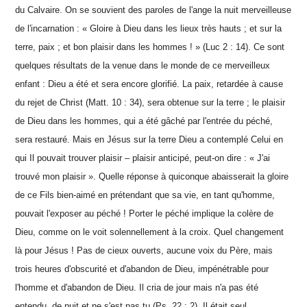
du Calvaire. On se souvient des paroles de l'ange la nuit merveilleuse
de l'incarnation : « Gloire à Dieu dans les lieux très hauts ; et sur la
terre, paix ; et bon plaisir dans les hommes ! » (Luc 2 : 14). Ce sont
quelques résultats de la venue dans le monde de ce merveilleux
enfant : Dieu a été et sera encore glorifié. La paix, retardée à cause
du rejet de Christ (Matt. 10 : 34), sera obtenue sur la terre ; le plaisir
de Dieu dans les hommes, qui a été gâché par l'entrée du péché,
sera restauré. Mais en Jésus sur la terre Dieu a contemplé Celui en
qui Il pouvait trouver plaisir – plaisir anticipé, peut-on dire : « J'ai
trouvé mon plaisir ». Quelle réponse à quiconque abaisserait la gloire
de ce Fils bien-aimé en prétendant que sa vie, en tant qu'homme,
pouvait l'exposer au péché ! Porter le péché implique la colère de
Dieu, comme on le voit solennellement à la croix. Quel changement
là pour Jésus ! Pas de cieux ouverts, aucune voix du Père, mais
trois heures d'obscurité et d'abandon de Dieu, impénétrable pour
l'homme et d'abandon de Dieu. Il cria de jour mais n'a pas été
entendu, de nuit et ne s'est pas tu (Ps. 22 : 2). Il était seul,