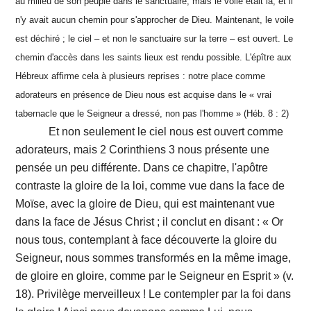
au milieu de son peuple dans le sanctuaire, mais le voile était là, et il
n'y avait aucun chemin pour s'approcher de Dieu. Maintenant, le voile
est déchiré ; le ciel – et non le sanctuaire sur la terre – est ouvert. Le
chemin d'accès dans les saints lieux est rendu possible. L'épître aux
Hébreux affirme cela à plusieurs reprises : notre place comme
adorateurs en présence de Dieu nous est acquise dans le « vrai
tabernacle que le Seigneur a dressé, non pas l'homme » (Héb. 8 : 2)
Et non seulement le ciel nous est ouvert comme
adorateurs, mais 2 Corinthiens 3 nous présente une
pensée un peu différente. Dans ce chapitre, l'apôtre
contraste la gloire de la loi, comme vue dans la face de
Moïse, avec la gloire de Dieu, qui est maintenant vue
dans la face de Jésus Christ ; il conclut en disant : « Or
nous tous, contemplant à face découverte la gloire du
Seigneur, nous sommes transformés en la même image,
de gloire en gloire, comme par le Seigneur en Esprit » (v.
18). Privilège merveilleux ! Le contempler par la foi dans