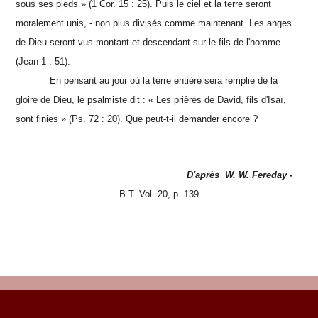
sous ses pieds » (1 Cor. 15 : 25). Puis le ciel et la terre seront
moralement unis, - non plus divisés comme maintenant. Les anges
de Dieu seront vus montant et descendant sur le fils de l'homme
(Jean 1 : 51).
En pensant au jour où la terre entière sera remplie de la
gloire de Dieu, le psalmiste dit : « Les prières de David, fils d'Isaï,
sont finies » (Ps. 72 : 20). Que peut-t-il demander encore ?
D'après W. W. Fereday -
B.T. Vol. 20, p. 139