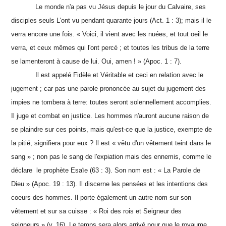
Le monde n'a pas vu Jésus depuis le jour du Calvaire, ses
disciples seuls L'ont vu pendant quarante jours (Act. 1 : 3); mais il le
verra encore une fois. « Voici, il vient avec les nuées, et tout oeil le
verra, et ceux mêmes qui l'ont percé ; et toutes les tribus de la terre
se lamenteront à cause de lui. Oui, amen ! » (Apoc. 1 : 7).
Il est appelé Fidèle et Véritable et ceci en relation avec le
jugement ; car pas une parole prononcée au sujet du jugement des
impies ne tombera à terre: toutes seront solennellement accomplies.
Il juge et combat en justice. Les hommes n'auront aucune raison de
se plaindre sur ces points, mais qu'est-ce que la justice, exempte de
la pitié, signifiera pour eux ? Il est « vêtu d'un vêtement teint dans le
sang » ; non pas le sang de l'expiation mais des ennemis, comme le
déclare le prophète Esaïe (63 : 3). Son nom est : « La Parole de
Dieu » (Apoc. 19 : 13). Il discerne les pensées et les intentions des
coeurs des hommes. Il porte également un autre nom sur son
vêtement et sur sa cuisse : « Roi des rois et Seigneur des
seigneurs » (v. 16). Le temps sera alors arrivé pour que le royaume