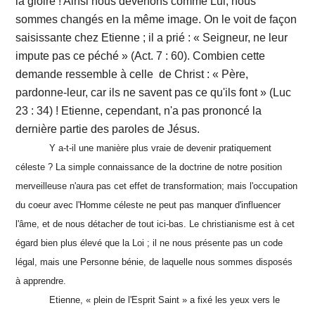
la gloire ! Ainsi nous devenons comme Lui, nous
sommes changés en la même image. On le voit de façon
saisissante chez Etienne ; il a prié : « Seigneur, ne leur
impute pas ce péché » (Act. 7 : 60). Combien cette
demande ressemble à celle de Christ : « Père,
pardonne-leur, car ils ne savent pas ce qu'ils font » (Luc
23 : 34) ! Etienne, cependant, n'a pas prononcé la
dernière partie des paroles de Jésus.
Y a-t-il une manière plus vraie de devenir pratiquement
céleste ? La simple connaissance de la doctrine de notre position
merveilleuse n'aura pas cet effet de transformation; mais l'occupation
du coeur avec l'Homme céleste ne peut pas manquer d'influencer
l'âme, et de nous détacher de tout ici-bas. Le christianisme est à cet
égard bien plus élevé que la Loi ; il ne nous présente pas un code
légal, mais une Personne bénie, de laquelle nous sommes disposés
à apprendre.
Etienne, « plein de l'Esprit Saint » a fixé les yeux vers le