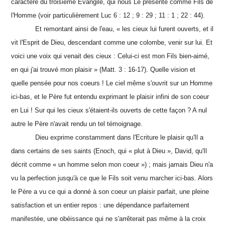
caractère du troisième Evangile, qui nous Le présente comme Fils de
l'Homme (voir particulièrement Luc 6 : 12 ; 9 : 29 ; 11 : 1 ; 22 : 44).
Et remontant ainsi de l'eau, « les cieux lui furent ouverts, et il
vit l'Esprit de Dieu, descendant comme une colombe, venir sur lui. Et
voici une voix qui venait des cieux : Celui-ci est mon Fils bien-aimé,
en qui j'ai trouvé mon plaisir » (Matt. 3 : 16-17). Quelle vision et
quelle pensée pour nos coeurs ! Le ciel même s'ouvrit sur un Homme
ici-bas, et le Père fut entendu exprimant le plaisir infini de son coeur
en Lui ! Sur qui les cieux s'étaient-ils ouverts de cette façon ? A nul
autre le Père n'avait rendu un tel témoignage.
Dieu exprime constamment dans l'Ecriture le plaisir qu'Il a
dans certains de ses saints (Enoch, qui « plut à Dieu », David, qu'Il
décrit comme « un homme selon mon coeur ») ; mais jamais Dieu n'a
vu la perfection jusqu'à ce que le Fils soit venu marcher ici-bas. Alors
le Père a vu ce qui a donné à son coeur un plaisir parfait, une pleine
satisfaction et un entier repos : une dépendance parfaitement
manifestée, une obéissance qui ne s'arrêterait pas même à la croix