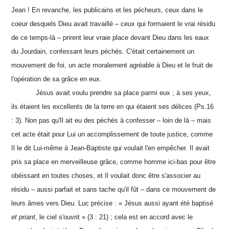
Jean ! En revanche, les publicains et les pécheurs, ceux dans le
coeur desquels Dieu avait travaillé – ceux qui formaient le vrai résidu
de ce temps-là – prirent leur vraie place devant Dieu dans les eaux
du Jourdain, confessant leurs péchés. C'était certainement un
mouvement de foi, un acte moralement agréable à Dieu et le fruit de
l'opération de sa grâce en eux.
Jésus avait voulu prendre sa place parmi eux ; à ses yeux,
ils étaient les excellents de la terre en qui étaient ses délices (Ps.16
: 3). Non pas qu'Il ait eu des péchés à confesser – loin de là – mais
cet acte était pour Lui un accomplissement de toute justice, comme
Il le dit Lui-même à Jean-Baptiste qui voulait l'en empêcher. Il avait
pris sa place en merveilleuse grâce, comme homme ici-bas pour être
obéissant en toutes choses, et Il voulait donc être s'associer au
résidu – aussi parfait et sans tache qu'il fût – dans ce mouvement de
leurs âmes vers Dieu. Luc précise : « Jésus aussi ayant été baptisé
et priant
, le ciel s'ouvrit » (3 : 21) ; cela est en accord avec le