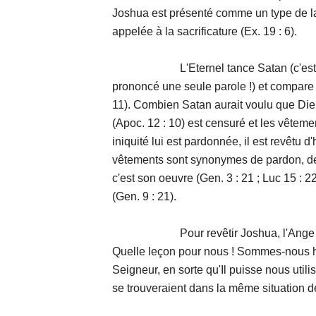
Joshua est présenté comme un type de la 
appelée à la sacrificature (Ex. 19 : 6).
L'Eternel tance Satan (c'est-à-dire le
prononcé une seule parole !) et compare
11). Combien Satan aurait voulu que Dieu
(Apoc. 12 : 10) est censuré et les vêteme
iniquité lui est pardonnée, il est revêtu 
vêtements sont synonymes de pardon, de r
c'est son oeuvre (Gen. 3 : 21 ; Luc 15 : 
(Gen. 9 : 21).
Pour revêtir Joshua, l'Ange utilise
Quelle leçon pour nous ! Sommes-nous h
Seigneur, en sorte qu'Il puisse nous utili
se trouveraient dans la même situation d