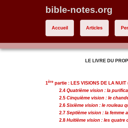
bible-notes.org
Accueil
Articles
Pe
LE LIVRE DU PROP
ère
1
partie : LES VISIONS DE LA NUIT (
2.4
Quatrième vision : la purifica
2.5
Cinquième vision : le chandeli
2.6
Sixième vision : le rouleau qu
2.7
Septième vision : la femme as
2.8
Huitième vision : les quatre c