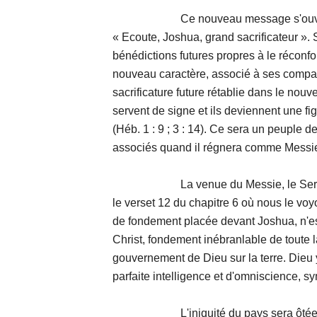
Ce nouveau message s'ouvre par 
« Ecoute, Joshua, grand sacrificateur ». S
bénédictions futures propres à le réconfo
nouveau caractère, associé à ses compag
sacrificature future rétablie dans le no
servent de signe et ils deviennent une f
(Héb. 1 : 9 ; 3 : 14). Ce sera un peuple de 
associés quand il régnera comme Messi
La venue du Messie, le Serviteu
le verset 12 du chapitre 6 où nous le voy
de fondement placée devant Joshua, n'est
Christ, fondement inébranlable de toute la
gouvernement de Dieu sur la terre. Dieu 
parfaite intelligence et d'omniscience, sy
L'iniquité du pays sera ôtée en un 