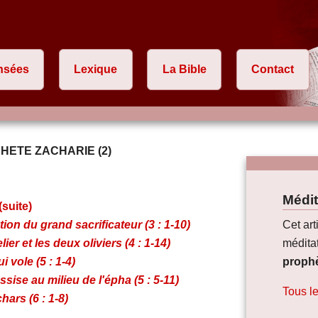
nsées
Lexique
La Bible
Contact
HETE ZACHARIE (2)
Médit
suite)
tion du grand sacrificateur (3 : 1-10)
Cet art
er et les deux oliviers (4 : 1-14)
méditat
i vole (5 : 1-4)
prophè
sise au milieu de l'épha (5 : 5-11)
Tous le
hars (6 : 1-8)