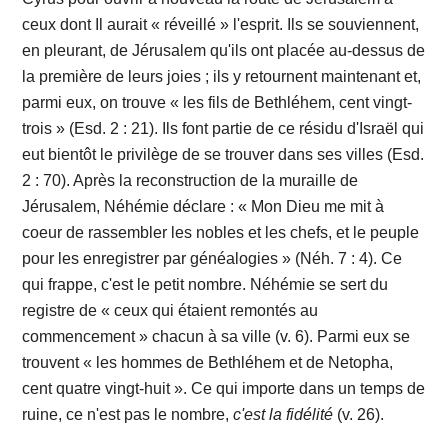
ceux dont Il aurait « réveillé » l'esprit. Ils se souviennent,
en pleurant, de Jérusalem qu'ils ont placée au-dessus de
la première de leurs joies ; ils y retournent maintenant et,
parmi eux, on trouve « les fils de Bethléhem, cent vingt-
trois » (Esd. 2 : 21). Ils font partie de ce résidu d'Israël qui
eut bientôt le privilège de se trouver dans ses villes (Esd.
2 : 70). Après la reconstruction de la muraille de
Jérusalem, Néhémie déclare : « Mon Dieu me mit à
coeur de rassembler les nobles et les chefs, et le peuple
pour les enregistrer par généalogies » (Néh. 7 : 4). Ce
qui frappe, c'est le petit nombre. Néhémie se sert du
registre de « ceux qui étaient remontés au
commencement » chacun à sa ville (v. 6). Parmi eux se
trouvent « les hommes de Bethléhem et de Netopha,
cent quatre vingt-huit ». Ce qui importe dans un temps de
ruine, ce n'est pas le nombre,
c'est
la
fidélité
(v. 26).