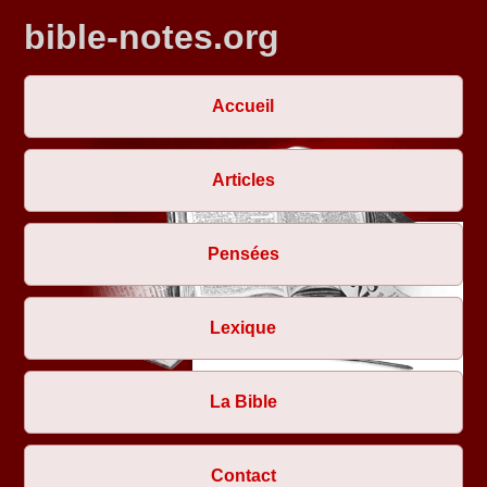
bible-notes.org
Accueil
Articles
Pensées
Lexique
La Bible
Contact