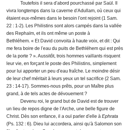
Toutefois il sera d'abord pourchassé par Saül. Il
vivra longtemps dans la caverne d'Adullam, où ceux qui
étaient eux-mêmes dans le besoin l'ont rejoint (1 Sam.
22 : 1-2). Les Philistins sont alors campés dans la vallée
des Rephaïm, et ils ont même un poste à
Bethléhem. « Et David convoita à haute voix, et dit : Qui
me fera boire de l'eau du puits de Bethléhem qui est près
de la porte ? ». Aussitôt, trois hommes vaillants risquent
leur vie, en forçant le poste des Philistins, simplement
pour lui apporter un peu d'eau fraîche. Le moindre désir
de leur chef méritait à leurs yeux un tel sacrifice (2 Sam.
23 : 14-17). Sommes-nous prêts, pour un Maître plus
grand, à de tels actes de dévouement ?
Devenu roi, le grand but de David est de trouver
un lieu de repos digne de l'Arche, une belle figure de
Christ. Dès son enfance, il a ouï parler d'elle à
Ephrata
(Ps. 132 : 6). Dieu lui accordera, ainsi qu'à Salomon son