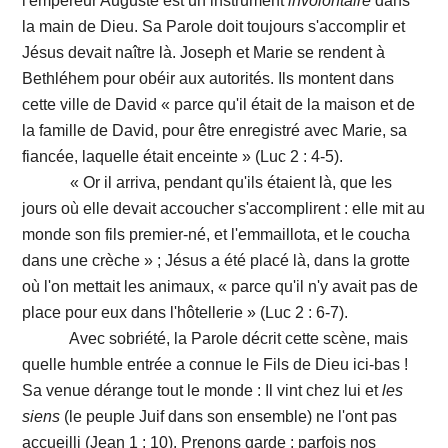
l'empereur Auguste est un instrument
involontaire
dans
la main de Dieu. Sa Parole doit toujours s'accomplir et
Jésus devait naître là. Joseph et Marie se rendent à
Bethléhem pour obéir aux autorités. Ils montent dans
cette ville de David « parce qu'il était de la maison et de
la famille de David, pour être enregistré avec Marie, sa
fiancée, laquelle était enceinte » (Luc 2 : 4-5).
« Or il arriva, pendant qu'ils étaient là, que les
jours où elle devait accoucher s'accomplirent : elle mit au
monde son fils premier-né, et l'emmaillota, et le coucha
dans une crèche » ; Jésus a été placé là, dans la grotte
où l'on mettait les animaux, « parce qu'il n'y avait pas de
place pour eux dans l'hôtellerie » (Luc 2 : 6-7).
Avec sobriété, la Parole décrit cette scène, mais
quelle humble entrée a connue le Fils de Dieu ici-bas !
Sa venue dérange tout le monde : Il vint chez lui et
les
siens
(le peuple Juif dans son ensemble) ne l'ont pas
accueilli (Jean 1 : 10). Prenons garde ; parfois nos