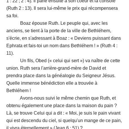
1 : 22 ; 2 : 4). Il parle ensuite à son coeur et la console
(Ruth 2 : 13). Il sera lui-même le prix qui récompensera
sa foi.
Boaz épouse Ruth. Le peuple qui, avec les
anciens, se tient à la porte de la ville de Bethléhem,
s'écrie, en s'adressant à Boaz : « Deviens puissant dans
Ephrata et fais-toi un nom dans Bethléhem ! » (Ruth 4 :
11).
Un fils, Obed (« celui qui sert ») va naître de cette
union. Ruth sera l'arrière-grand-mère de David et
prendra place dans la généalogie du Seigneur Jésus.
Quelle immense bénédiction elle a trouvée à
Bethléhem !
Avons-nous suivi le même chemin que Ruth, et
obtenu également une place dans la maison du pain ?
Là, se trouve Celui qui a dit : « Moi, je suis le pain vivant
qui est descendu du ciel, si quelqu'un mange de ce pain,
il vivra éternellement » (Jean 6 : 51) ?