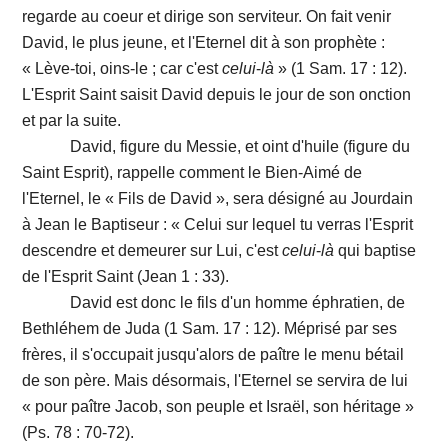
regarde au coeur et dirige son serviteur. On fait venir
David, le plus jeune, et l'Eternel dit à son prophète :
« Lève-toi, oins-le ; car c'est
celui
-
là
» (1 Sam. 17 : 12).
L'Esprit Saint saisit David depuis le jour de son onction
et par la suite.
David, figure du Messie, et oint d'huile (figure du
Saint Esprit), rappelle comment le Bien-Aimé de
l'Eternel, le « Fils de David », sera désigné au Jourdain
à Jean le Baptiseur : « Celui sur lequel tu verras l'Esprit
descendre et demeurer sur Lui, c'est
celui
-
là
qui baptise
de l'Esprit Saint (Jean 1 : 33).
David est donc le fils d'un homme éphratien, de
Bethléhem de Juda (1 Sam. 17 : 12). Méprisé par ses
frères, il s'occupait jusqu'alors de paître le menu bétail
de son père. Mais désormais, l'Eternel se servira de lui
« pour paître Jacob, son peuple et Israël, son héritage »
(Ps. 78 : 70-72).