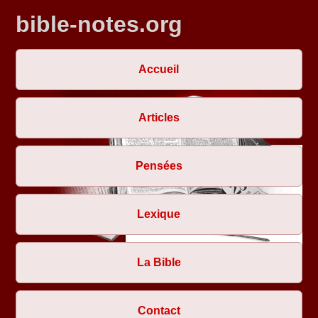
bible-notes.org
Accueil
Articles
Pensées
Lexique
La Bible
Contact