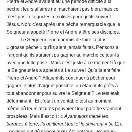
Pierre et André avaient eu une période difficile à la
pêche ; leurs affaires ne marchaient pas bien, mais ce
n’est pas cela qui les a motivés pour qu’ils suivent
Jésus. Non, c’est après une pêche remarquable que le
Seigneur a appelé Pierre et André à être ses disciples.
Le Seigneur leur a permis de faire la plus
« grosse pêche » qu’ils aient jamais faites. Pensons à
l’argent qu’ils auraient pu gagner au marché ce jour-là
avec une telle prise ! Mais c’est juste à ce moment-là que
le Seigneur les a appelés à Le suivre ! Qu’allaient faire
Pierre et André ? Allaient-ils continuer à pêcher pour
gagner le plus d’argent possible, ou étaient-ils prêts à
tout abandonner pour suivre le Seigneur ? Le test était
déterminant ! Et c’était un véritable test au moment
même où leurs affaires pouvaient leur paraître vraiment
prospères. Mais il est dit : «
Ayant alors mené les
barques à terre, ils quittèrent tout et le suivirent
» (v. 11).
Les gens ont dû penser qu’ils étaient fous ! Pourquoi