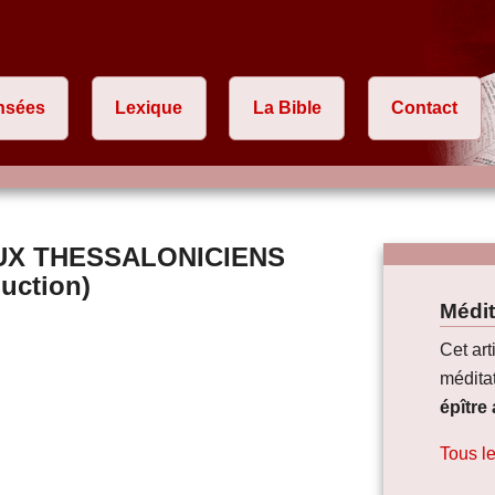
nsées
Lexique
La Bible
Contact
UX THESSALONICIENS
duction)
Médit
Cet art
méditat
épître
Tous le