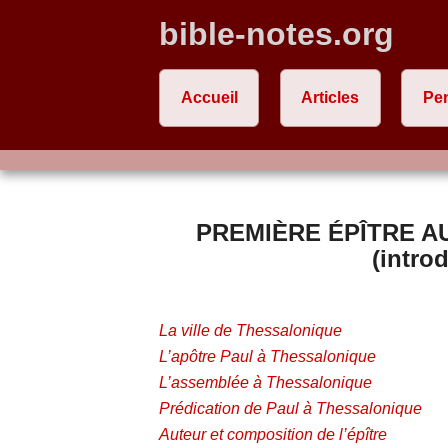
bible-notes.org
Accueil
Articles
Pe
PREMI
ÈRE ÉPÎTRE A
(intro
La ville de Thessalonique
L’apôtre Paul à Thessalonique
L’assemblée à Thessalonique
Prédication de Paul à Thessalonique
Auteur et composition de l’épître