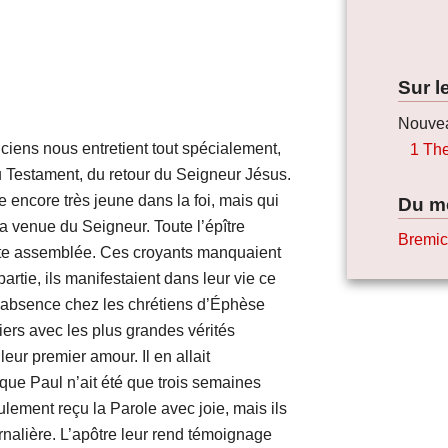
Sur l
Nouvea
s nous entretient tout spécialement,
1 Th
Testament, du retour du Seigneur Jésus.
 encore très jeune dans la foi, mais qui
Du m
la venue du Seigneur. Toute l’épître
Bremic
cette assemblée. Ces croyants manquaient
rtie, ils manifestaient dans leur vie ce
 l’absence chez les chrétiens d’Éphèse
liers avec les plus grandes vérités
eur premier amour. Il en allait
que Paul n’ait été que trois semaines
eulement reçu la Parole avec joie, mais ils
urnalière. L’apôtre leur rend témoignage