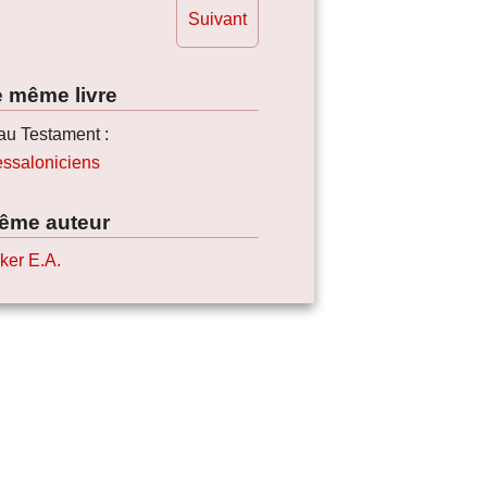
Suivant
e même livre
u Testament :
essaloniciens
ême auteur
ker E.A.