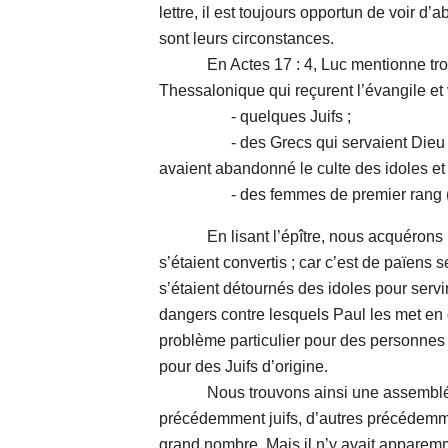
lettre, il est toujours opportun de voir d’
sont leurs circonstances.
En Actes 17 : 4, Luc mentionne troi
Thessalonique qui reçurent l’évangile et vi
- quelques Juifs ;
- des Grecs qui servaient Dieu (d
avaient abandonné le culte des idoles et
- des femmes de premier rang (pr
En lisant l’épître, nous acquérons l
s’étaient convertis ; car c’est de païens s
s’étaient détournés des idoles pour servir
dangers contre lesquels Paul les met en g
problème particulier pour des personn
pour des Juifs d’origine.
Nous trouvons ainsi une assemblée o
précédemment juifs, d’autres précédemm
grand nombre. Mais il n’y avait appare