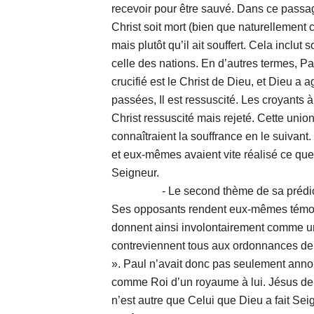
recevoir pour être sauvé. Dans ce passage
Christ soit mort (bien que naturellement c
mais plutôt qu’il ait souffert. Cela inclut 
celle des nations. En d’autres termes, Pa
crucifié est le Christ de Dieu, et Dieu a
passées, Il est ressuscité. Les croyants 
Christ ressuscité mais rejeté. Cette uni
connaîtraient la souffrance en le suivant.
et eux-mêmes avaient vite réalisé ce que 
Seigneur.
- Le second thème de sa prédication
Ses opposants rendent eux-mêmes témoig
donnent ainsi involontairement comme u
contreviennent tous aux ordonnances de Cé
». Paul n’avait donc pas seulement an
comme Roi d’un royaume à lui. Jésus de 
n’est autre que Celui que Dieu a fait Sei