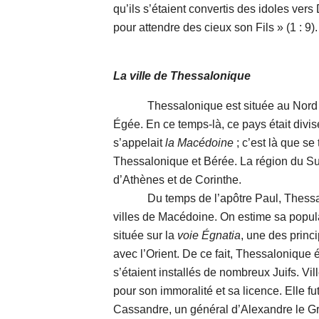
qu’ils s’étaient convertis des idoles vers 
pour attendre des cieux son Fils » (1 : 9).
La ville de Thessalonique
Thessalonique est située au Nord de l
Égée. En ce temps-là, ce pays était divi
s’appelait
la Macédoine
; c’est là que se 
Thessalonique et Bérée. La région du S
d’Athènes et de Corinthe.
Du temps de l’apôtre Paul, Thessalon
villes de Macédoine. On estime sa popula
située sur la
voie Égnatia
, une des princi
avec l’Orient. De ce fait, Thessalonique 
s’étaient installés de nombreux Juifs. Vil
pour son immoralité et sa licence. Elle fu
Cassandre, un général d’Alexandre le G