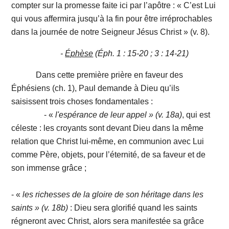
compter sur la promesse faite ici par l’apôtre : « C’est Lui
qui vous affermira jusqu’à la fin pour être irréprochables
dans la journée de notre Seigneur Jésus Christ » (v. 8).
-
Éphèse
(
É
ph. 1 : 15-20 ; 3 : 14-21)
Dans cette première prière en faveur des
Éphésiens (ch. 1), Paul demande à Dieu qu’ils
saisissent trois choses fondamentales :
- «
l'espérance
de
leur
appel » (v. 18a)
, qui est
céleste : les croyants sont devant Dieu dans la même
relation que Christ lui-même, en communion avec Lui
comme Père, objets, pour l’éternité, de sa faveur et de
son immense grâce ;
- «
les
richesses
de
la
gloire
de
son
héritage
dans les
saints »
(v. 18b)
: Dieu sera glorifié quand les saints
régneront avec Christ, alors sera manifestée sa grâce