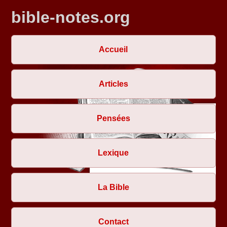
bible-notes.org
Accueil
Articles
Pensées
Lexique
La Bible
Contact