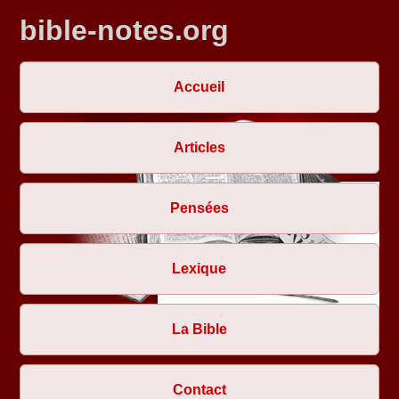
bible-notes.org
Accueil
Articles
Pensées
Lexique
La Bible
Contact