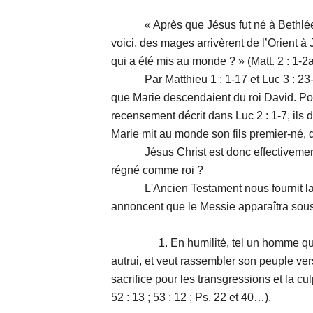
« Après que Jésus fut né à Bethléem 
voici, des mages arrivèrent de l’Orient à J
qui a été mis au monde ? » (Matt. 2 : 1-2a
Par Matthieu 1 : 1-17 et Luc 3 : 23-2
que Marie descendaient du roi David. Pou
recensement décrit dans Luc 2 : 1-7, ils
Marie mit au monde son fils premier-né, 
Jésus Christ est donc effectivement n
régné comme roi ?
L'Ancien Testament nous fournit la ré
annoncent que le Messie apparaîtra sous 
1. En humilité, tel un homme qui, vra
autrui, et veut rassembler son peuple vers
sacrifice pour les transgressions et la culp
52 : 13 ; 53 : 12 ; Ps. 22 et 40…).