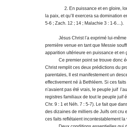
2. En puissance et en gloire, lorsqu'Il
la paix, et qu’Il exercera sa domination en
5-6 ; Zach. 12 ; 14 ; Malachie 3 : 1-6…).
Jésus Christ l'a exprimé lui-même : I
première venue en tant que Messie souffr
apparition ultérieure en puissance et en g
Ce premier point se trouve donc écla
Christ remplit ces deux prédictions du p
parentales, Il est manifestement un desce
effectivement né à Bethléem. Si ces fait
n'avaient pas été vrais, le peuple juif l'a
registres familiaux de tout le peuple jui
Chr. 9 : 1 et Néh. 7 : 5-7). Le fait que dan
des dizaines de milliers de Juifs ont cru
ces faits reflétaient incontestablement la 
Deux conditions essentielles qui doi