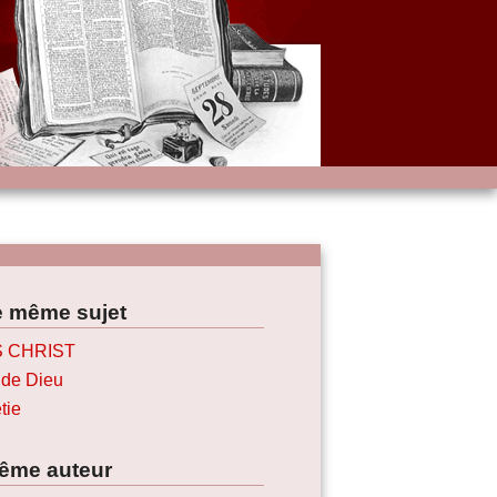
e même sujet
 CHRIST
 de Dieu
tie
ême auteur