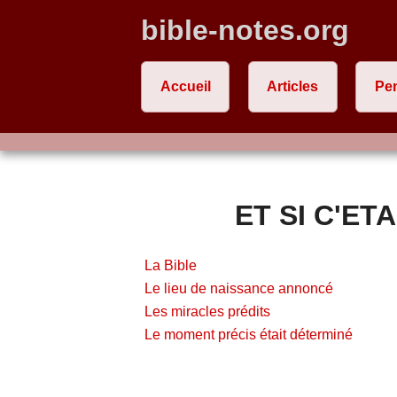
bible-notes.org
Accueil
Articles
Pe
ET SI C'ETAI
La Bible
Le lieu de naissance annoncé
Les miracles prédits
Le moment précis était déterminé