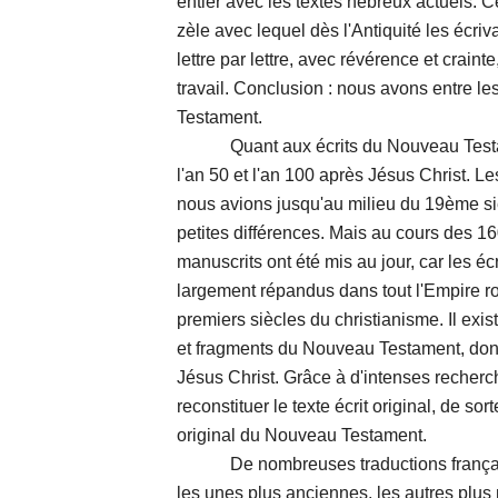
entier avec les textes hébreux actuels. Ce
zèle avec lequel dès l'Antiquité les écriva
lettre par lettre, avec révérence et crain
travail. Conclusion : nous avons entre les
Testament.
Quant aux écrits du Nouveau Testamen
l'an 50 et l'an 100 après Jésus Christ. 
nous avions jusqu'au milieu du 19ème s
petites différences. Mais au cours des 1
manuscrits ont été mis au jour, car les é
largement répandus dans tout l'Empire ro
premiers siècles du christianisme. Il ex
et fragments du Nouveau Testament, dont
Jésus Christ. Grâce à d'intenses recherc
reconstituer le texte écrit original, de so
original du Nouveau Testament.
De nombreuses traductions françaises
les unes plus anciennes, les autres plus