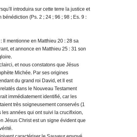
 introduira sur cette terre la justice et
 bénédiction (Ps. 2 ; 24 ; 96 ; 98 ; Es. 9 :
l mentionne en Matthieu 20 : 28 sa
ant, et annonce en Matthieu 25 : 31 son
loire.
irci, et nous constatons que Jésus
rophète Michée. Par ses origines
ndant du grand roi David, et Il est
s relatés dans le Nouveau Testament
urait immédiatement identifié, car les
f étaient très soigneusement conservés (1
s les années qui ont suivi la crucifixion,
 en Jésus Christ est un signe évident que
vérité.
vent caractériser le Sauveur envoyé