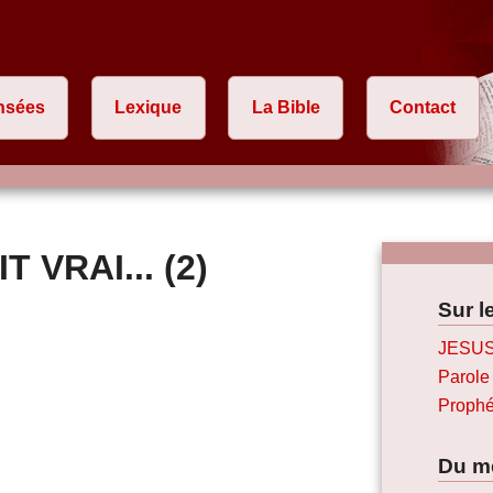
nsées
Lexique
La Bible
Contact
T VRAI... (2)
Sur l
JESUS
Parole
Prophé
Du m