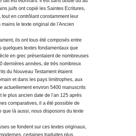
 fait est étonnant. Il est sans doute dû au
ins juifs ont copié les Saintes Ecritures,
te, tout en contrôlant constamment leur
 mains le texte original de l'Ancien
t, ils ont tous été composés entre
Les quelques textes fondamentaux que
iècle en grec présentaient de nombreuses
60 dernières années, de très nombreux
crits du Nouveau Testament étaient
main et dans les pays limitrophes, aux
iste actuellement environ 5400 manuscrits
 le plus ancien date de l'an 125 après
hes comparatives, il a été possible de
rte que là aussi, nous disposons du texte
 se fondent sur ces textes originaux,
 modernes, certaines traduites plus